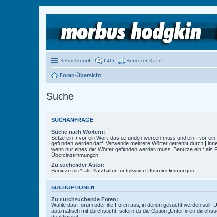
Schnellzugriff
FAQ
Benutzer Karte
Foren-Übersicht
Suche
SUCHANFRAGE
Suche nach Wörtern:
Setze ein
+
vor ein Wort, das gefunden werden muss und ein
-
vor ein 
gefunden werden darf. Verwende mehrere Wörter getrennt durch
|
inne
wenn nur eines der Wörter gefunden werden muss. Benutze ein * als Pla
Übereinstimmungen.
Zu suchender Autor:
Benutze ein * als Platzhalter für teilweise Übereinstimmungen.
SUCHOPTIONEN
Zu durchsuchende Foren:
Wähle das Forum oder die Foren aus, in denen gesucht werden soll. 
automatisch mit durchsucht, sofern du die Option „Unterforen durchsu
deaktivierst.