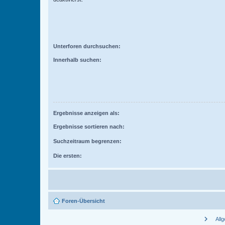
Unterforen durchsuchen:
Innerhalb suchen:
Ergebnisse anzeigen als:
Ergebnisse sortieren nach:
Suchzeitraum begrenzen:
Die ersten:
Foren-Übersicht
chevron_right
All