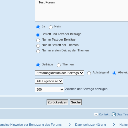
Ja
Nein
Betreff und Text der Beiträge
Nur im Text der Beiträge
Nur im Betreff der Themen
Nur im ersten Beitrag der Themen
Beiträge
Themen
Aufsteigend
Abstei
Zeichen der Beiträge anzeigen
Kontakt
Das Te
chevron_right
chevron_right
gemeine Hinweise zur Benutzung des Forums
Datenschutzerklärung
Haftu