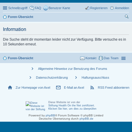
Schnellzugriff
FAQ
Benutzer Karte
Registrieren
Anmelden
Foren-Übersicht
uc
Information
he
Die Suche steht dir momentan leider nicht zur Verfügung. Bitte versuche es in
10 Sekunden erneut.
Foren-Übersicht
Kontakt
Das Team
chevron_right
Allgemeine Hinweise zur Benutzung des Forums
chevron_right
chevron_right
Datenschutzerklärung
Haftungsauschluss
home
mail_outline
rss_feed
Zur Homepage von Axel
E-Mail an Axel
RSS Feed abbonieren
Diese Website ist von der
Stiftung Health On the Net zertifiziert
.
Klicken Sie hier, um dies zu überprüfen
Powered by
phpBB
® Forum Software © phpBB Limited
Deutsche Übersetzung durch
phpBB.de