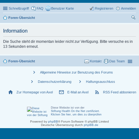
Schnellzugriff
FAQ
Benutzer Karte
Registrieren
Anmelden
Foren-Übersicht
uc
Information
he
Die Suche steht dir momentan leider nicht zur Verfügung. Bitte versuche es in
13 Sekunden erneut.
Foren-Übersicht
Kontakt
Das Team
chevron_right
Allgemeine Hinweise zur Benutzung des Forums
chevron_right
chevron_right
Datenschutzerklärung
Haftungsauschluss
home
mail_outline
rss_feed
Zur Homepage von Axel
E-Mail an Axel
RSS Feed abbonieren
Diese Website ist von der
Stiftung Health On the Net zertifiziert
.
Klicken Sie hier, um dies zu überprüfen
Powered by
phpBB
® Forum Software © phpBB Limited
Deutsche Übersetzung durch
phpBB.de