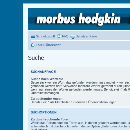
Schnellzugriff
FAQ
Benutzer Karte
Foren-Übersicht
Suche
SUCHANFRAGE
Suche nach Wörtern:
Setze ein
+
vor ein Wort, das gefunden werden muss und ein
-
vor ein 
gefunden werden darf. Verwende mehrere Wörter getrennt durch
|
inne
wenn nur eines der Wörter gefunden werden muss. Benutze ein * als Pla
Übereinstimmungen.
Zu suchender Autor:
Benutze ein * als Platzhalter für teilweise Übereinstimmungen.
SUCHOPTIONEN
Zu durchsuchende Foren:
Wähle das Forum oder die Foren aus, in denen gesucht werden soll. 
automatisch mit durchsucht, sofern du die Option „Unterforen durchsu
deaktivierst.