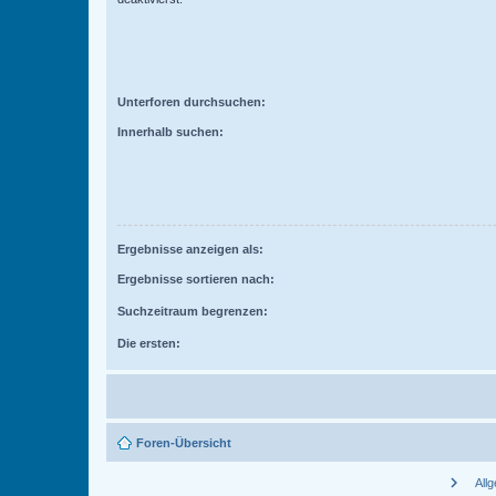
Unterforen durchsuchen:
Innerhalb suchen:
Ergebnisse anzeigen als:
Ergebnisse sortieren nach:
Suchzeitraum begrenzen:
Die ersten:
Foren-Übersicht
chevron_right
All