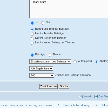
Ja
Nein
Betreff und Text der Beiträge
Nur im Text der Beiträge
Nur im Betreff der Themen
Nur im ersten Beitrag der Themen
Beiträge
Themen
Aufsteigend
Abstei
Zeichen der Beiträge anzeigen
Kontakt
Das Te
chevron_right
chevron_right
gemeine Hinweise zur Benutzung des Forums
Datenschutzerklärung
Haftu