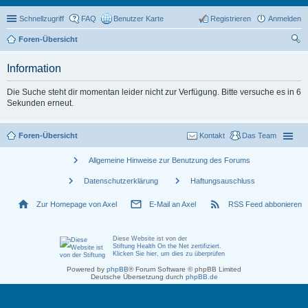
Schnellzugriff
FAQ
Benutzer Karte
Registrieren
Anmelden
Foren-Übersicht
uc
Information
he
Die Suche steht dir momentan leider nicht zur Verfügung. Bitte versuche es in 6
Sekunden erneut.
Foren-Übersicht
Kontakt
Das Team
chevron_right
Allgemeine Hinweise zur Benutzung des Forums
chevron_right
chevron_right
Datenschutzerklärung
Haftungsauschluss
home
mail_outline
rss_feed
Zur Homepage von Axel
E-Mail an Axel
RSS Feed abbonieren
Diese Website ist von der
Stiftung Health On the Net zertifiziert
.
Klicken Sie hier, um dies zu überprüfen
Powered by
phpBB
® Forum Software © phpBB Limited
Deutsche Übersetzung durch
phpBB.de