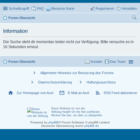
Schnellzugriff
FAQ
Benutzer Karte
Registrieren
Anmelden
Foren-Übersicht
uc
Information
he
Die Suche steht dir momentan leider nicht zur Verfügung. Bitte versuche es in
16 Sekunden erneut.
Foren-Übersicht
Kontakt
Das Team
chevron_right
Allgemeine Hinweise zur Benutzung des Forums
chevron_right
chevron_right
Datenschutzerklärung
Haftungsauschluss
home
mail_outline
rss_feed
Zur Homepage von Axel
E-Mail an Axel
RSS Feed abbonieren
Diese Website ist von der
Stiftung Health On the Net zertifiziert
.
Klicken Sie hier, um dies zu überprüfen
Powered by
phpBB
® Forum Software © phpBB Limited
Deutsche Übersetzung durch
phpBB.de