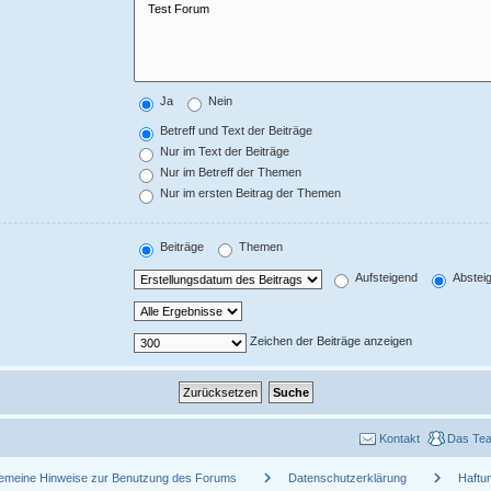
Ja
Nein
Betreff und Text der Beiträge
Nur im Text der Beiträge
Nur im Betreff der Themen
Nur im ersten Beitrag der Themen
Beiträge
Themen
Aufsteigend
Abstei
Zeichen der Beiträge anzeigen
Kontakt
Das Te
chevron_right
chevron_right
gemeine Hinweise zur Benutzung des Forums
Datenschutzerklärung
Haftu