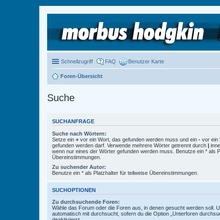
Schnellzugriff
FAQ
Benutzer Karte
Foren-Übersicht
Suche
SUCHANFRAGE
Suche nach Wörtern:
Setze ein
+
vor ein Wort, das gefunden werden muss und ein
-
vor ein 
gefunden werden darf. Verwende mehrere Wörter getrennt durch
|
inne
wenn nur eines der Wörter gefunden werden muss. Benutze ein * als Pla
Übereinstimmungen.
Zu suchender Autor:
Benutze ein * als Platzhalter für teilweise Übereinstimmungen.
SUCHOPTIONEN
Zu durchsuchende Foren:
Wähle das Forum oder die Foren aus, in denen gesucht werden soll. 
automatisch mit durchsucht, sofern du die Option „Unterforen durchsu
deaktivierst.