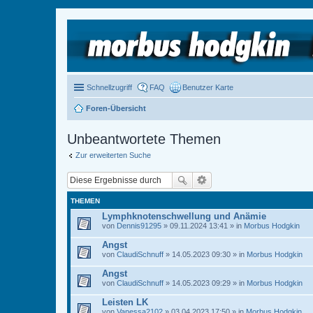
Schnellzugriff
FAQ
Benutzer Karte
Foren-Übersicht
Unbeantwortete Themen
Zur erweiterten Suche
THEMEN
Lymphknotenschwellung und Anämie
von
Dennis91295
» 09.11.2024 13:41 » in
Morbus Hodgkin
Angst
von
ClaudiSchnuff
» 14.05.2023 09:30 » in
Morbus Hodgkin
Angst
von
ClaudiSchnuff
» 14.05.2023 09:29 » in
Morbus Hodgkin
Leisten LK
von
Vanessa2102
» 03.04.2023 17:50 » in
Morbus Hodgkin