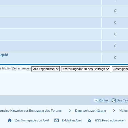
0
0
0
0
ngeld
0
r letzten Zeit anzeigen
Kontakt
Das Te
chevron_right
chevron_right
gemeine Hinweise zur Benutzung des Forums
Datenschutzerklärung
Haftu
home
mail_outline
rss_feed
Zur Homepage von Axel
E-Mail an Axel
RSS Feed abbonieren