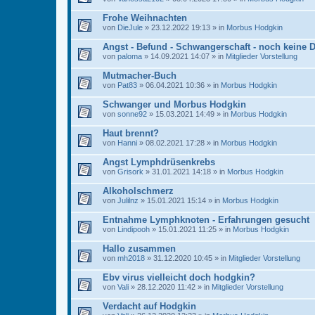
Frohe Weihnachten
von
DieJule
» 23.12.2022 19:13 » in
Morbus Hodgkin
Angst - Befund - Schwangerschaft - noch keine 
von
paloma
» 14.09.2021 14:07 » in
Mitglieder Vorstellung
Mutmacher-Buch
von
Pat83
» 06.04.2021 10:36 » in
Morbus Hodgkin
Schwanger und Morbus Hodgkin
von
sonne92
» 15.03.2021 14:49 » in
Morbus Hodgkin
Haut brennt?
von
Hanni
» 08.02.2021 17:28 » in
Morbus Hodgkin
Angst Lymphdrüsenkrebs
von
Grisork
» 31.01.2021 14:18 » in
Morbus Hodgkin
Alkoholschmerz
von
Julilnz
» 15.01.2021 15:14 » in
Morbus Hodgkin
Entnahme Lymphknoten - Erfahrungen gesucht
von
Lindipooh
» 15.01.2021 11:25 » in
Morbus Hodgkin
Hallo zusammen
von
mh2018
» 31.12.2020 10:45 » in
Mitglieder Vorstellung
Ebv virus vielleicht doch hodgkin?
von
Vali
» 28.12.2020 11:42 » in
Mitglieder Vorstellung
Verdacht auf Hodgkin