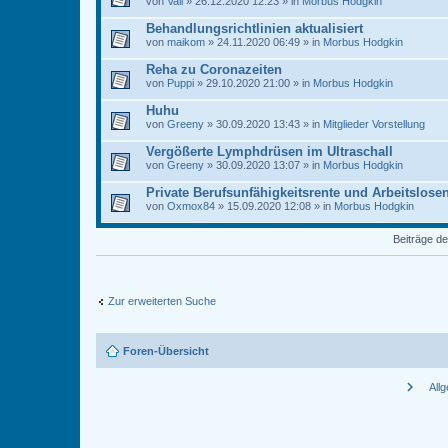
von
Vali
» 26.12.2020 12:23 » in
Morbus Hodgkin
Behandlungsrichtlinien aktualisiert
von
maikom
» 24.11.2020 06:49 » in
Morbus Hodgkin
Reha zu Coronazeiten
von
Puppi
» 29.10.2020 21:00 » in
Morbus Hodgkin
Huhu
von
Greeny
» 30.09.2020 13:43 » in
Mitglieder Vorstellung
Vergößerte Lymphdrüsen im Ultraschall
von
Greeny
» 30.09.2020 13:07 » in
Morbus Hodgkin
Private Berufsunfähigkeitsrente und Arbeitslose
von
Oxmox84
» 15.09.2020 12:08 » in
Morbus Hodgkin
Beiträge de
Zur erweiterten Suche
Foren-Übersicht
chevron_right
All