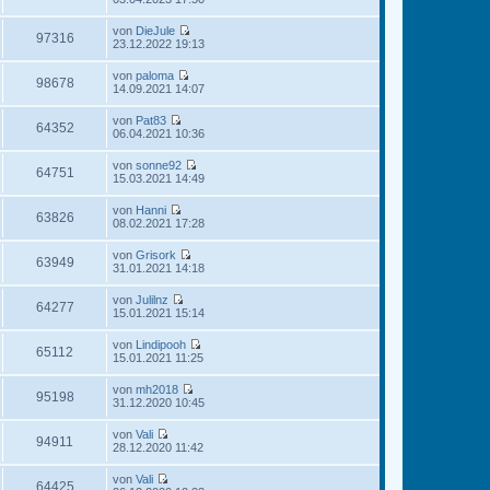
s
t
e
B
t
r
u
e
von
DieJule
e
a
e
97316
i
N
23.12.2022 19:13
r
g
s
t
e
B
t
r
u
e
von
paloma
e
a
e
98678
i
N
14.09.2021 14:07
r
g
s
t
e
B
t
r
u
e
von
Pat83
e
a
e
64352
i
N
06.04.2021 10:36
r
g
s
t
e
B
t
r
u
e
von
sonne92
e
a
e
64751
i
N
15.03.2021 14:49
r
g
s
t
e
B
t
r
u
e
von
Hanni
e
a
e
63826
i
N
08.02.2021 17:28
r
g
s
t
e
B
t
r
u
e
von
Grisork
e
a
e
63949
i
N
31.01.2021 14:18
r
g
s
t
e
B
t
r
u
e
von
Julilnz
e
a
e
64277
i
N
15.01.2021 15:14
r
g
s
t
e
B
t
r
u
e
von
Lindipooh
e
a
e
65112
i
N
15.01.2021 11:25
r
g
s
t
e
B
t
r
u
e
von
mh2018
e
a
e
95198
i
N
31.12.2020 10:45
r
g
s
t
e
B
t
r
u
e
von
Vali
e
a
e
94911
i
N
28.12.2020 11:42
r
g
s
t
e
B
t
r
u
e
von
Vali
e
a
e
64425
i
N