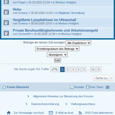
von
Puppi
» 29.10.2020 21:00 » in
Morbus Hodgkin
Huhu
von
Greeny
» 30.09.2020 13:43 » in
Mitglieder Vorstellung
Vergößerte Lymphdrüsen im Ultraschall
von
Greeny
» 30.09.2020 13:07 » in
Morbus Hodgkin
Private Berufsunfähigkeitsrente und Arbeitslosengeld
von
Oxmox84
» 15.09.2020 12:08 » in
Morbus Hodgkin
Beiträge der letzten Zeit anzeigen
Die Suche ergab 311 Treffer
1
2
3
4
5
…
16
Gehe zu
Foren-Übersicht
Kontakt
Das Team
chevron_right
Allgemeine Hinweise zur Benutzung des Forums
chevron_right
chevron_right
Datenschutzerklärung
Haftungsauschluss
home
mail_outline
rss_feed
Zur Homepage von Axel
E-Mail an Axel
RSS Feed abbonieren