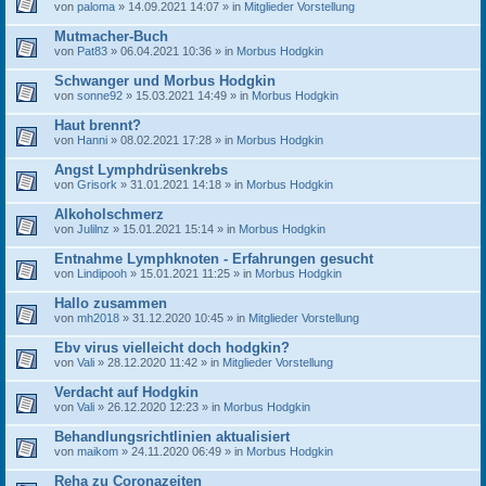
von
paloma
» 14.09.2021 14:07 » in
Mitglieder Vorstellung
Mutmacher-Buch
von
Pat83
» 06.04.2021 10:36 » in
Morbus Hodgkin
Schwanger und Morbus Hodgkin
von
sonne92
» 15.03.2021 14:49 » in
Morbus Hodgkin
Haut brennt?
von
Hanni
» 08.02.2021 17:28 » in
Morbus Hodgkin
Angst Lymphdrüsenkrebs
von
Grisork
» 31.01.2021 14:18 » in
Morbus Hodgkin
Alkoholschmerz
von
Julilnz
» 15.01.2021 15:14 » in
Morbus Hodgkin
Entnahme Lymphknoten - Erfahrungen gesucht
von
Lindipooh
» 15.01.2021 11:25 » in
Morbus Hodgkin
Hallo zusammen
von
mh2018
» 31.12.2020 10:45 » in
Mitglieder Vorstellung
Ebv virus vielleicht doch hodgkin?
von
Vali
» 28.12.2020 11:42 » in
Mitglieder Vorstellung
Verdacht auf Hodgkin
von
Vali
» 26.12.2020 12:23 » in
Morbus Hodgkin
Behandlungsrichtlinien aktualisiert
von
maikom
» 24.11.2020 06:49 » in
Morbus Hodgkin
Reha zu Coronazeiten