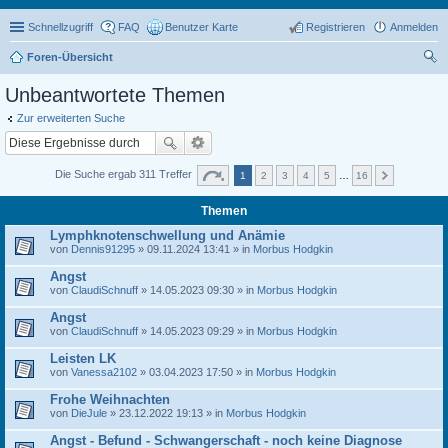
Schnellzugriff
FAQ
Benutzer Karte
Registrieren
Anmelden
Foren-Übersicht
uc
Unbeantwortete Themen
he
Zur erweiterten Suche
Die Suche ergab 311 Treffer
1
2
3
4
5
…
16
Themen
Lymphknotenschwellung und Anämie
von
Dennis91295
» 09.11.2024 13:41 » in
Morbus Hodgkin
Angst
von
ClaudiSchnuff
» 14.05.2023 09:30 » in
Morbus Hodgkin
Angst
von
ClaudiSchnuff
» 14.05.2023 09:29 » in
Morbus Hodgkin
Leisten LK
von
Vanessa2102
» 03.04.2023 17:50 » in
Morbus Hodgkin
Frohe Weihnachten
von
DieJule
» 23.12.2022 19:13 » in
Morbus Hodgkin
Angst - Befund - Schwangerschaft - noch keine Diagnose