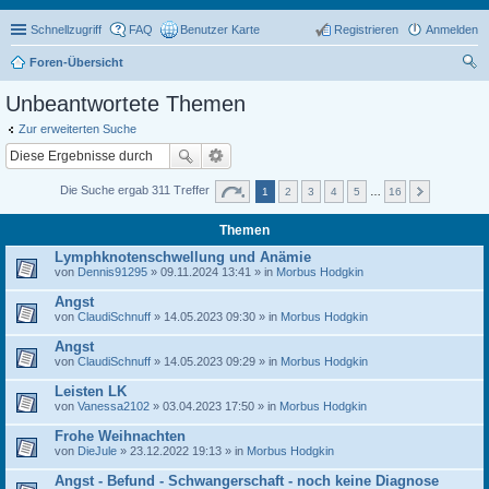
Schnellzugriff
FAQ
Benutzer Karte
Registrieren
Anmelden
Foren-Übersicht
uc
Unbeantwortete Themen
he
Zur erweiterten Suche
Die Suche ergab 311 Treffer
1
2
3
4
5
…
16
Themen
Lymphknotenschwellung und Anämie
von
Dennis91295
» 09.11.2024 13:41 » in
Morbus Hodgkin
Angst
von
ClaudiSchnuff
» 14.05.2023 09:30 » in
Morbus Hodgkin
Angst
von
ClaudiSchnuff
» 14.05.2023 09:29 » in
Morbus Hodgkin
Leisten LK
von
Vanessa2102
» 03.04.2023 17:50 » in
Morbus Hodgkin
Frohe Weihnachten
von
DieJule
» 23.12.2022 19:13 » in
Morbus Hodgkin
Angst - Befund - Schwangerschaft - noch keine Diagnose