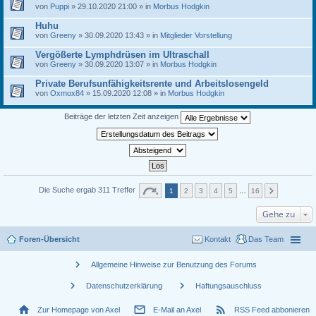
von
Puppi
» 29.10.2020 21:00 » in
Morbus Hodgkin
Huhu
von
Greeny
» 30.09.2020 13:43 » in
Mitglieder Vorstellung
Vergößerte Lymphdrüsen im Ultraschall
von
Greeny
» 30.09.2020 13:07 » in
Morbus Hodgkin
Private Berufsunfähigkeitsrente und Arbeitslosengeld
von
Oxmox84
» 15.09.2020 12:08 » in
Morbus Hodgkin
Beiträge der letzten Zeit anzeigen
Die Suche ergab 311 Treffer
1
2
3
4
5
…
16
Gehe zu
Foren-Übersicht
Kontakt
Das Team
chevron_right
Allgemeine Hinweise zur Benutzung des Forums
chevron_right
chevron_right
Datenschutzerklärung
Haftungsauschluss
home
mail_outline
rss_feed
Zur Homepage von Axel
E-Mail an Axel
RSS Feed abbonieren