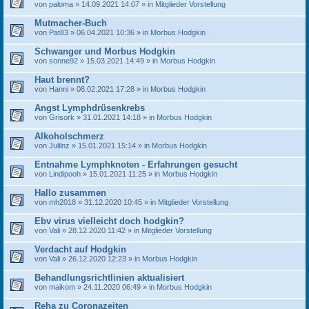
von
paloma
» 14.09.2021 14:07 » in
Mitglieder Vorstellung
Mutmacher-Buch
von
Pat83
» 06.04.2021 10:36 » in
Morbus Hodgkin
Schwanger und Morbus Hodgkin
von
sonne92
» 15.03.2021 14:49 » in
Morbus Hodgkin
Haut brennt?
von
Hanni
» 08.02.2021 17:28 » in
Morbus Hodgkin
Angst Lymphdrüsenkrebs
von
Grisork
» 31.01.2021 14:18 » in
Morbus Hodgkin
Alkoholschmerz
von
Julilnz
» 15.01.2021 15:14 » in
Morbus Hodgkin
Entnahme Lymphknoten - Erfahrungen gesucht
von
Lindipooh
» 15.01.2021 11:25 » in
Morbus Hodgkin
Hallo zusammen
von
mh2018
» 31.12.2020 10:45 » in
Mitglieder Vorstellung
Ebv virus vielleicht doch hodgkin?
von
Vali
» 28.12.2020 11:42 » in
Mitglieder Vorstellung
Verdacht auf Hodgkin
von
Vali
» 26.12.2020 12:23 » in
Morbus Hodgkin
Behandlungsrichtlinien aktualisiert
von
maikom
» 24.11.2020 06:49 » in
Morbus Hodgkin
Reha zu Coronazeiten