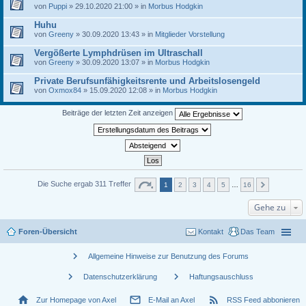
von
Puppi
» 29.10.2020 21:00 » in
Morbus Hodgkin
Huhu
von
Greeny
» 30.09.2020 13:43 » in
Mitglieder Vorstellung
Vergößerte Lymphdrüsen im Ultraschall
von
Greeny
» 30.09.2020 13:07 » in
Morbus Hodgkin
Private Berufsunfähigkeitsrente und Arbeitslosengeld
von
Oxmox84
» 15.09.2020 12:08 » in
Morbus Hodgkin
Beiträge der letzten Zeit anzeigen
Die Suche ergab 311 Treffer
1
2
3
4
5
…
16
Gehe zu
Foren-Übersicht
Kontakt
Das Team
chevron_right
Allgemeine Hinweise zur Benutzung des Forums
chevron_right
chevron_right
Datenschutzerklärung
Haftungsauschluss
home
mail_outline
rss_feed
Zur Homepage von Axel
E-Mail an Axel
RSS Feed abbonieren