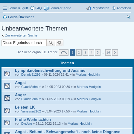
Schnellzugriff
FAQ
Benutzer Karte
Registrieren
Anmelden
Foren-Übersicht
uc
Unbeantwortete Themen
he
Zur erweiterten Suche
Die Suche ergab 311 Treffer
1
2
3
4
5
…
16
Themen
Lymphknotenschwellung und Anämie
von
Dennis91295
» 09.11.2024 13:41 » in
Morbus Hodgkin
Angst
von
ClaudiSchnuff
» 14.05.2023 09:30 » in
Morbus Hodgkin
Angst
von
ClaudiSchnuff
» 14.05.2023 09:29 » in
Morbus Hodgkin
Leisten LK
von
Vanessa2102
» 03.04.2023 17:50 » in
Morbus Hodgkin
Frohe Weihnachten
von
DieJule
» 23.12.2022 19:13 » in
Morbus Hodgkin
Angst - Befund - Schwangerschaft - noch keine Diagnose