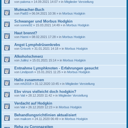
von
paloma
» 14.09.2021 14:07 » in
Mitglieder Vorstellung
Mutmacher-Buch
von
Pat83
» 06.04.2021 10:36 » in
Morbus Hodgkin
Schwanger und Morbus Hodgkin
von
sonne92
» 15.03.2021 14:49 » in
Morbus Hodgkin
Haut brennt?
von
Hanni
» 08.02.2021 17:28 » in
Morbus Hodgkin
Angst Lymphdrüsenkrebs
von
Grisork
» 31.01.2021 14:18 » in
Morbus Hodgkin
Alkoholschmerz
von
Julilnz
» 15.01.2021 15:14 » in
Morbus Hodgkin
Entnahme Lymphknoten - Erfahrungen gesucht
von
Lindipooh
» 15.01.2021 11:25 » in
Morbus Hodgkin
Hallo zusammen
von
mh2018
» 31.12.2020 10:45 » in
Mitglieder Vorstellung
Ebv virus vielleicht doch hodgkin?
von
Vali
» 28.12.2020 11:42 » in
Mitglieder Vorstellung
Verdacht auf Hodgkin
von
Vali
» 26.12.2020 12:23 » in
Morbus Hodgkin
Behandlungsrichtlinien aktualisiert
von
maikom
» 24.11.2020 06:49 » in
Morbus Hodgkin
Reha zu Coronazeiten