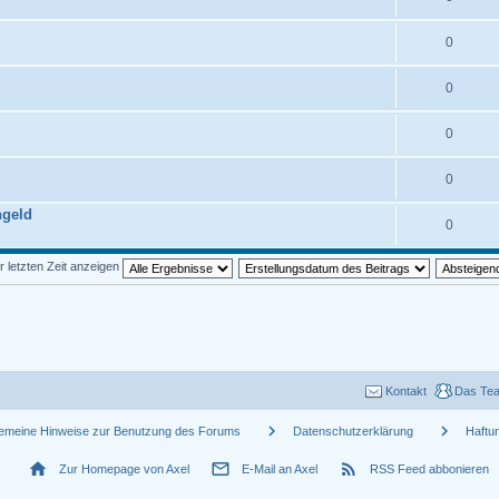
0
0
0
0
ngeld
0
r letzten Zeit anzeigen
Kontakt
Das Te
chevron_right
chevron_right
gemeine Hinweise zur Benutzung des Forums
Datenschutzerklärung
Haftu
home
mail_outline
rss_feed
Zur Homepage von Axel
E-Mail an Axel
RSS Feed abbonieren