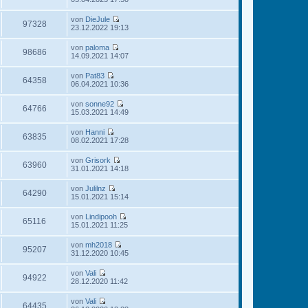
s
t
e
B
t
r
u
e
von
DieJule
e
a
e
97328
i
N
23.12.2022 19:13
r
g
s
t
e
B
t
r
u
e
von
paloma
e
a
e
98686
i
N
14.09.2021 14:07
r
g
s
t
e
B
t
r
u
e
von
Pat83
e
a
e
64358
i
N
06.04.2021 10:36
r
g
s
t
e
B
t
r
u
e
von
sonne92
e
a
e
64766
i
N
15.03.2021 14:49
r
g
s
t
e
B
t
r
u
e
von
Hanni
e
a
e
63835
i
N
08.02.2021 17:28
r
g
s
t
e
B
t
r
u
e
von
Grisork
e
a
e
63960
i
N
31.01.2021 14:18
r
g
s
t
e
B
t
r
u
e
von
Julilnz
e
a
e
64290
i
N
15.01.2021 15:14
r
g
s
t
e
B
t
r
u
e
von
Lindipooh
e
a
e
65116
i
N
15.01.2021 11:25
r
g
s
t
e
B
t
r
u
e
von
mh2018
e
a
e
95207
i
N
31.12.2020 10:45
r
g
s
t
e
B
t
r
u
e
von
Vali
e
a
e
94922
i
N
28.12.2020 11:42
r
g
s
t
e
B
t
r
u
e
von
Vali
e
a
e
64435
i
N