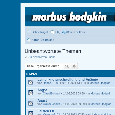
Schnellzugriff
FAQ
Benutzer Karte
Foren-Übersicht
Unbeantwortete Themen
Zur erweiterten Suche
THEMEN
Lymphknotenschwellung und Anämie
von
Dennis91295
» 09.11.2024 13:41 » in
Morbus Hodgkin
Angst
von
ClaudiSchnuff
» 14.05.2023 09:30 » in
Morbus Hodgkin
Angst
von
ClaudiSchnuff
» 14.05.2023 09:29 » in
Morbus Hodgkin
Leisten LK
von
Vanessa2102
» 03.04.2023 17:50 » in
Morbus Hodgkin