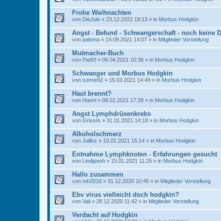
Frohe Weihnachten
von
DieJule
» 23.12.2022 19:13 » in
Morbus Hodgkin
Angst - Befund - Schwangerschaft - noch keine 
von
paloma
» 14.09.2021 14:07 » in
Mitglieder Vorstellung
Mutmacher-Buch
von
Pat83
» 06.04.2021 10:36 » in
Morbus Hodgkin
Schwanger und Morbus Hodgkin
von
sonne92
» 15.03.2021 14:49 » in
Morbus Hodgkin
Haut brennt?
von
Hanni
» 08.02.2021 17:28 » in
Morbus Hodgkin
Angst Lymphdrüsenkrebs
von
Grisork
» 31.01.2021 14:18 » in
Morbus Hodgkin
Alkoholschmerz
von
Julilnz
» 15.01.2021 15:14 » in
Morbus Hodgkin
Entnahme Lymphknoten - Erfahrungen gesucht
von
Lindipooh
» 15.01.2021 11:25 » in
Morbus Hodgkin
Hallo zusammen
von
mh2018
» 31.12.2020 10:45 » in
Mitglieder Vorstellung
Ebv virus vielleicht doch hodgkin?
von
Vali
» 28.12.2020 11:42 » in
Mitglieder Vorstellung
Verdacht auf Hodgkin