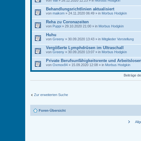
von
Vali
» 26.12.2020 12:23 » in
Morbus Hodgkin
Behandlungsrichtlinien aktualisiert
von
maikom
» 24.11.2020 06:49 » in
Morbus Hodgkin
Reha zu Coronazeiten
von
Puppi
» 29.10.2020 21:00 » in
Morbus Hodgkin
Huhu
von
Greeny
» 30.09.2020 13:43 » in
Mitglieder Vorstellung
Vergößerte Lymphdrüsen im Ultraschall
von
Greeny
» 30.09.2020 13:07 » in
Morbus Hodgkin
Private Berufsunfähigkeitsrente und Arbeitslose
von
Oxmox84
» 15.09.2020 12:08 » in
Morbus Hodgkin
Beiträge de
Zur erweiterten Suche
Foren-Übersicht
chevron_right
All