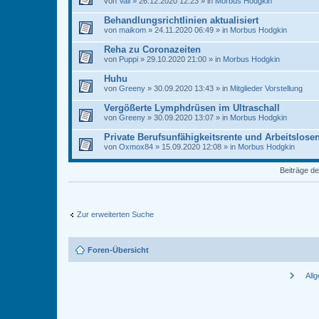
von
Vali
» 26.12.2020 12:23 » in
Morbus Hodgkin
Behandlungsrichtlinien aktualisiert
von
maikom
» 24.11.2020 06:49 » in
Morbus Hodgkin
Reha zu Coronazeiten
von
Puppi
» 29.10.2020 21:00 » in
Morbus Hodgkin
Huhu
von
Greeny
» 30.09.2020 13:43 » in
Mitglieder Vorstellung
Vergößerte Lymphdrüsen im Ultraschall
von
Greeny
» 30.09.2020 13:07 » in
Morbus Hodgkin
Private Berufsunfähigkeitsrente und Arbeitslose
von
Oxmox84
» 15.09.2020 12:08 » in
Morbus Hodgkin
Beiträge de
Zur erweiterten Suche
Foren-Übersicht
chevron_right
All