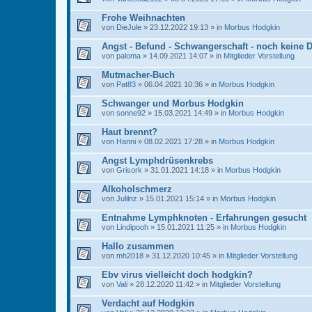
Frohe Weihnachten
von
DieJule
» 23.12.2022 19:13 » in
Morbus Hodgkin
Angst - Befund - Schwangerschaft - noch keine 
von
paloma
» 14.09.2021 14:07 » in
Mitglieder Vorstellung
Mutmacher-Buch
von
Pat83
» 06.04.2021 10:36 » in
Morbus Hodgkin
Schwanger und Morbus Hodgkin
von
sonne92
» 15.03.2021 14:49 » in
Morbus Hodgkin
Haut brennt?
von
Hanni
» 08.02.2021 17:28 » in
Morbus Hodgkin
Angst Lymphdrüsenkrebs
von
Grisork
» 31.01.2021 14:18 » in
Morbus Hodgkin
Alkoholschmerz
von
Julilnz
» 15.01.2021 15:14 » in
Morbus Hodgkin
Entnahme Lymphknoten - Erfahrungen gesucht
von
Lindipooh
» 15.01.2021 11:25 » in
Morbus Hodgkin
Hallo zusammen
von
mh2018
» 31.12.2020 10:45 » in
Mitglieder Vorstellung
Ebv virus vielleicht doch hodgkin?
von
Vali
» 28.12.2020 11:42 » in
Mitglieder Vorstellung
Verdacht auf Hodgkin