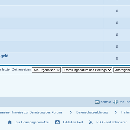
0
0
0
0
ngeld
0
r letzten Zeit anzeigen
Kontakt
Das Te
chevron_right
chevron_right
gemeine Hinweise zur Benutzung des Forums
Datenschutzerklärung
Haftu
home
mail_outline
rss_feed
Zur Homepage von Axel
E-Mail an Axel
RSS Feed abbonieren