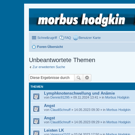
Schnellzugriff
FAQ
Benutzer Karte
Foren-Übersicht
Unbeantwortete Themen
Zur erweiterten Suche
THEMEN
Lymphknotenschwellung und Anämie
von
Dennis91295
» 09.11.2024 13:41 » in
Morbus Hodgkin
Angst
von
ClaudiSchnuff
» 14.05.2023 09:30 » in
Morbus Hodgkin
Angst
von
ClaudiSchnuff
» 14.05.2023 09:29 » in
Morbus Hodgkin
Leisten LK
von
Vanessa2102
» 03.04.2023 17:50 » in
Morbus Hodgkin