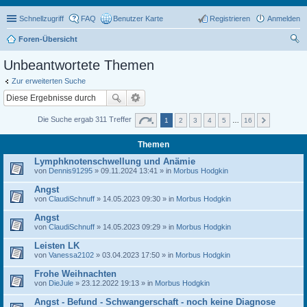
Schnellzugriff
FAQ
Benutzer Karte
Registrieren
Anmelden
Foren-Übersicht
uc
Unbeantwortete Themen
he
Zur erweiterten Suche
Die Suche ergab 311 Treffer
1
2
3
4
5
…
16
Themen
Lymphknotenschwellung und Anämie
von
Dennis91295
» 09.11.2024 13:41 » in
Morbus Hodgkin
Angst
von
ClaudiSchnuff
» 14.05.2023 09:30 » in
Morbus Hodgkin
Angst
von
ClaudiSchnuff
» 14.05.2023 09:29 » in
Morbus Hodgkin
Leisten LK
von
Vanessa2102
» 03.04.2023 17:50 » in
Morbus Hodgkin
Frohe Weihnachten
von
DieJule
» 23.12.2022 19:13 » in
Morbus Hodgkin
Angst - Befund - Schwangerschaft - noch keine Diagnose