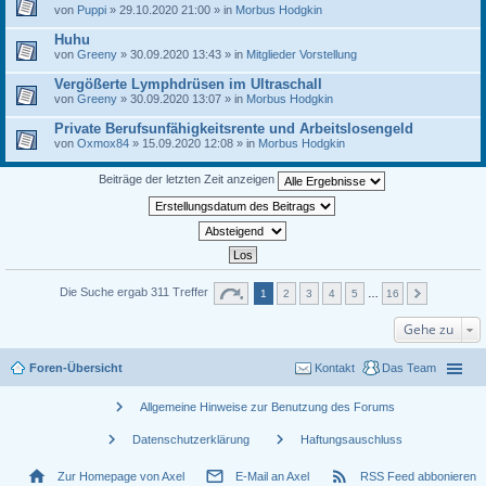
von
Puppi
» 29.10.2020 21:00 » in
Morbus Hodgkin
Huhu
von
Greeny
» 30.09.2020 13:43 » in
Mitglieder Vorstellung
Vergößerte Lymphdrüsen im Ultraschall
von
Greeny
» 30.09.2020 13:07 » in
Morbus Hodgkin
Private Berufsunfähigkeitsrente und Arbeitslosengeld
von
Oxmox84
» 15.09.2020 12:08 » in
Morbus Hodgkin
Beiträge der letzten Zeit anzeigen
Die Suche ergab 311 Treffer
1
2
3
4
5
…
16
Gehe zu
Foren-Übersicht
Kontakt
Das Team
chevron_right
Allgemeine Hinweise zur Benutzung des Forums
chevron_right
chevron_right
Datenschutzerklärung
Haftungsauschluss
home
mail_outline
rss_feed
Zur Homepage von Axel
E-Mail an Axel
RSS Feed abbonieren