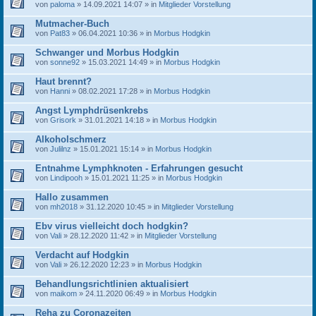
von
paloma
» 14.09.2021 14:07 » in
Mitglieder Vorstellung
Mutmacher-Buch
von
Pat83
» 06.04.2021 10:36 » in
Morbus Hodgkin
Schwanger und Morbus Hodgkin
von
sonne92
» 15.03.2021 14:49 » in
Morbus Hodgkin
Haut brennt?
von
Hanni
» 08.02.2021 17:28 » in
Morbus Hodgkin
Angst Lymphdrüsenkrebs
von
Grisork
» 31.01.2021 14:18 » in
Morbus Hodgkin
Alkoholschmerz
von
Julilnz
» 15.01.2021 15:14 » in
Morbus Hodgkin
Entnahme Lymphknoten - Erfahrungen gesucht
von
Lindipooh
» 15.01.2021 11:25 » in
Morbus Hodgkin
Hallo zusammen
von
mh2018
» 31.12.2020 10:45 » in
Mitglieder Vorstellung
Ebv virus vielleicht doch hodgkin?
von
Vali
» 28.12.2020 11:42 » in
Mitglieder Vorstellung
Verdacht auf Hodgkin
von
Vali
» 26.12.2020 12:23 » in
Morbus Hodgkin
Behandlungsrichtlinien aktualisiert
von
maikom
» 24.11.2020 06:49 » in
Morbus Hodgkin
Reha zu Coronazeiten