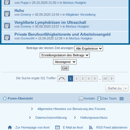
von
Puppi
» 29.10.2020 21:00 » in
Morbus Hodgkin
Huhu
von
Greeny
» 30.09.2020 13:43 » in
Mitglieder Vorstellung
Vergößerte Lymphdrüsen im Ultraschall
von
Greeny
» 30.09.2020 13:07 » in
Morbus Hodgkin
Private Berufsunfähigkeitsrente und Arbeitslosengeld
von
Oxmox84
» 15.09.2020 12:08 » in
Morbus Hodgkin
Beiträge der letzten Zeit anzeigen
Die Suche ergab 311 Treffer
1
2
3
4
5
…
16
Gehe zu
Foren-Übersicht
Kontakt
Das Team
chevron_right
Allgemeine Hinweise zur Benutzung des Forums
chevron_right
chevron_right
Datenschutzerklärung
Haftungsauschluss
home
mail_outline
rss_feed
Zur Homepage von Axel
E-Mail an Axel
RSS Feed abbonieren