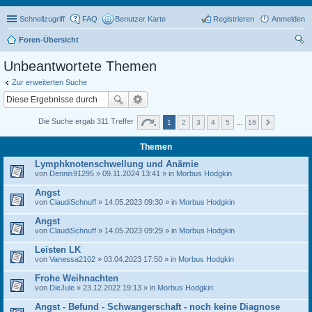
Schnellzugriff
FAQ
Benutzer Karte
Registrieren
Anmelden
Foren-Übersicht
uc
Unbeantwortete Themen
he
Zur erweiterten Suche
Die Suche ergab 311 Treffer
1
2
3
4
5
…
16
Themen
Lymphknotenschwellung und Anämie
von
Dennis91295
» 09.11.2024 13:41 » in
Morbus Hodgkin
Angst
von
ClaudiSchnuff
» 14.05.2023 09:30 » in
Morbus Hodgkin
Angst
von
ClaudiSchnuff
» 14.05.2023 09:29 » in
Morbus Hodgkin
Leisten LK
von
Vanessa2102
» 03.04.2023 17:50 » in
Morbus Hodgkin
Frohe Weihnachten
von
DieJule
» 23.12.2022 19:13 » in
Morbus Hodgkin
Angst - Befund - Schwangerschaft - noch keine Diagnose