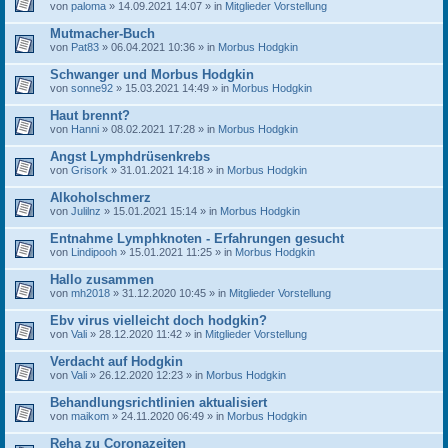
von
paloma
» 14.09.2021 14:07 » in
Mitglieder Vorstellung
Mutmacher-Buch
von
Pat83
» 06.04.2021 10:36 » in
Morbus Hodgkin
Schwanger und Morbus Hodgkin
von
sonne92
» 15.03.2021 14:49 » in
Morbus Hodgkin
Haut brennt?
von
Hanni
» 08.02.2021 17:28 » in
Morbus Hodgkin
Angst Lymphdrüsenkrebs
von
Grisork
» 31.01.2021 14:18 » in
Morbus Hodgkin
Alkoholschmerz
von
Julilnz
» 15.01.2021 15:14 » in
Morbus Hodgkin
Entnahme Lymphknoten - Erfahrungen gesucht
von
Lindipooh
» 15.01.2021 11:25 » in
Morbus Hodgkin
Hallo zusammen
von
mh2018
» 31.12.2020 10:45 » in
Mitglieder Vorstellung
Ebv virus vielleicht doch hodgkin?
von
Vali
» 28.12.2020 11:42 » in
Mitglieder Vorstellung
Verdacht auf Hodgkin
von
Vali
» 26.12.2020 12:23 » in
Morbus Hodgkin
Behandlungsrichtlinien aktualisiert
von
maikom
» 24.11.2020 06:49 » in
Morbus Hodgkin
Reha zu Coronazeiten