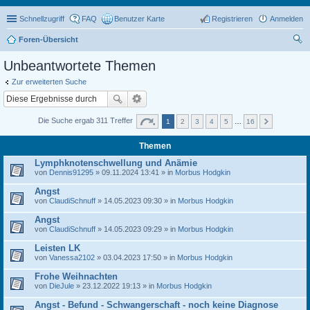
Schnellzugriff
FAQ
Benutzer Karte
Registrieren
Anmelden
Foren-Übersicht
uc
Unbeantwortete Themen
he
Zur erweiterten Suche
Die Suche ergab 311 Treffer
1
2
3
4
5
…
16
Themen
Lymphknotenschwellung und Anämie
von
Dennis91295
» 09.11.2024 13:41 » in
Morbus Hodgkin
Angst
von
ClaudiSchnuff
» 14.05.2023 09:30 » in
Morbus Hodgkin
Angst
von
ClaudiSchnuff
» 14.05.2023 09:29 » in
Morbus Hodgkin
Leisten LK
von
Vanessa2102
» 03.04.2023 17:50 » in
Morbus Hodgkin
Frohe Weihnachten
von
DieJule
» 23.12.2022 19:13 » in
Morbus Hodgkin
Angst - Befund - Schwangerschaft - noch keine Diagnose