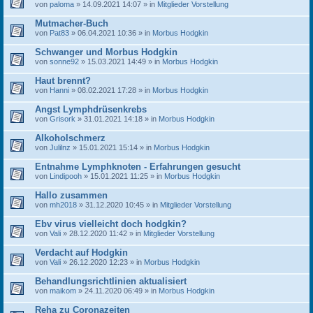
von
paloma
» 14.09.2021 14:07 » in
Mitglieder Vorstellung
Mutmacher-Buch
von
Pat83
» 06.04.2021 10:36 » in
Morbus Hodgkin
Schwanger und Morbus Hodgkin
von
sonne92
» 15.03.2021 14:49 » in
Morbus Hodgkin
Haut brennt?
von
Hanni
» 08.02.2021 17:28 » in
Morbus Hodgkin
Angst Lymphdrüsenkrebs
von
Grisork
» 31.01.2021 14:18 » in
Morbus Hodgkin
Alkoholschmerz
von
Julilnz
» 15.01.2021 15:14 » in
Morbus Hodgkin
Entnahme Lymphknoten - Erfahrungen gesucht
von
Lindipooh
» 15.01.2021 11:25 » in
Morbus Hodgkin
Hallo zusammen
von
mh2018
» 31.12.2020 10:45 » in
Mitglieder Vorstellung
Ebv virus vielleicht doch hodgkin?
von
Vali
» 28.12.2020 11:42 » in
Mitglieder Vorstellung
Verdacht auf Hodgkin
von
Vali
» 26.12.2020 12:23 » in
Morbus Hodgkin
Behandlungsrichtlinien aktualisiert
von
maikom
» 24.11.2020 06:49 » in
Morbus Hodgkin
Reha zu Coronazeiten