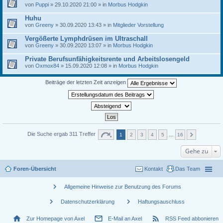
von
Puppi
» 29.10.2020 21:00 » in
Morbus Hodgkin
Huhu
von
Greeny
» 30.09.2020 13:43 » in
Mitglieder Vorstellung
Vergößerte Lymphdrüsen im Ultraschall
von
Greeny
» 30.09.2020 13:07 » in
Morbus Hodgkin
Private Berufsunfähigkeitsrente und Arbeitslosengeld
von
Oxmox84
» 15.09.2020 12:08 » in
Morbus Hodgkin
Beiträge der letzten Zeit anzeigen
Die Suche ergab 311 Treffer
1
2
3
4
5
…
16
Gehe zu
Foren-Übersicht
Kontakt
Das Team
chevron_right
Allgemeine Hinweise zur Benutzung des Forums
chevron_right
chevron_right
Datenschutzerklärung
Haftungsauschluss
home
mail_outline
rss_feed
Zur Homepage von Axel
E-Mail an Axel
RSS Feed abbonieren