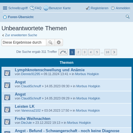
Schnellzugriff
FAQ
Benutzer Karte
Registrieren
Anmelden
Foren-Übersicht
uc
Unbeantwortete Themen
he
Zur erweiterten Suche
Die Suche ergab 311 Treffer
1
2
3
4
5
…
16
Themen
Lymphknotenschwellung und Anämie
von
Dennis91295
» 09.11.2024 13:41 » in
Morbus Hodgkin
Angst
von
ClaudiSchnuff
» 14.05.2023 09:30 » in
Morbus Hodgkin
Angst
von
ClaudiSchnuff
» 14.05.2023 09:29 » in
Morbus Hodgkin
Leisten LK
von
Vanessa2102
» 03.04.2023 17:50 » in
Morbus Hodgkin
Frohe Weihnachten
von
DieJule
» 23.12.2022 19:13 » in
Morbus Hodgkin
Angst - Befund - Schwangerschaft - noch keine Diagnose