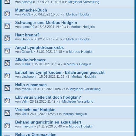
von
paloma
» 14.09.2021 14:07 » in
Mitglieder Vorstellung
Mutmacher-Buch
von
Pat83
» 06.04.2021 10:36 » in
Morbus Hodgkin
Schwanger und Morbus Hodgkin
von
sonne92
» 15.03.2021 14:49 » in
Morbus Hodgkin
Haut brennt?
von
Hanni
» 08.02.2021 17:28 » in
Morbus Hodgkin
Angst Lymphdrüsenkrebs
von
Grisork
» 31.01.2021 14:18 » in
Morbus Hodgkin
Alkoholschmerz
von
Julilnz
» 15.01.2021 15:14 » in
Morbus Hodgkin
Entnahme Lymphknoten - Erfahrungen gesucht
von
Lindipooh
» 15.01.2021 11:25 » in
Morbus Hodgkin
Hallo zusammen
von
mh2018
» 31.12.2020 10:45 » in
Mitglieder Vorstellung
Ebv virus vielleicht doch hodgkin?
von
Vali
» 28.12.2020 11:42 » in
Mitglieder Vorstellung
Verdacht auf Hodgkin
von
Vali
» 26.12.2020 12:23 » in
Morbus Hodgkin
Behandlungsrichtlinien aktualisiert
von
maikom
» 24.11.2020 06:49 » in
Morbus Hodgkin
Reha zu Coronazeiten