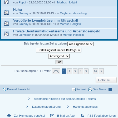
von
Puppi
» 29.10.2020 21:00 » in
Morbus Hodgkin
Huhu
von
Greeny
» 30.09.2020 13:43 » in
Mitglieder Vorstellung
Vergößerte Lymphdrüsen im Ultraschall
von
Greeny
» 30.09.2020 13:07 » in
Morbus Hodgkin
Private Berufsunfähigkeitsrente und Arbeitslosengeld
von
Oxmox84
» 15.09.2020 12:08 » in
Morbus Hodgkin
Beiträge der letzten Zeit anzeigen
Die Suche ergab 311 Treffer
1
2
3
4
5
…
16
Gehe zu
Foren-Übersicht
Kontakt
Das Team
chevron_right
Allgemeine Hinweise zur Benutzung des Forums
chevron_right
chevron_right
Datenschutzerklärung
Haftungsauschluss
home
mail_outline
rss_feed
Zur Homepage von Axel
E-Mail an Axel
RSS Feed abbonieren