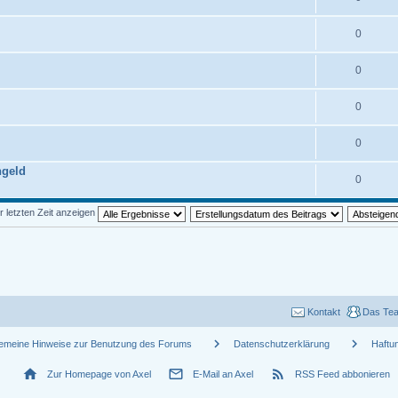
0
0
0
0
ngeld
0
r letzten Zeit anzeigen
Kontakt
Das Te
chevron_right
chevron_right
gemeine Hinweise zur Benutzung des Forums
Datenschutzerklärung
Haftu
home
mail_outline
rss_feed
Zur Homepage von Axel
E-Mail an Axel
RSS Feed abbonieren