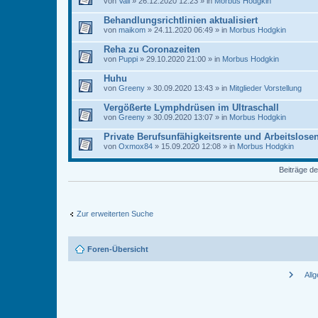
von
Vali
» 26.12.2020 12:23 » in
Morbus Hodgkin
Behandlungsrichtlinien aktualisiert
von
maikom
» 24.11.2020 06:49 » in
Morbus Hodgkin
Reha zu Coronazeiten
von
Puppi
» 29.10.2020 21:00 » in
Morbus Hodgkin
Huhu
von
Greeny
» 30.09.2020 13:43 » in
Mitglieder Vorstellung
Vergößerte Lymphdrüsen im Ultraschall
von
Greeny
» 30.09.2020 13:07 » in
Morbus Hodgkin
Private Berufsunfähigkeitsrente und Arbeitslose
von
Oxmox84
» 15.09.2020 12:08 » in
Morbus Hodgkin
Beiträge de
Zur erweiterten Suche
Foren-Übersicht
chevron_right
All