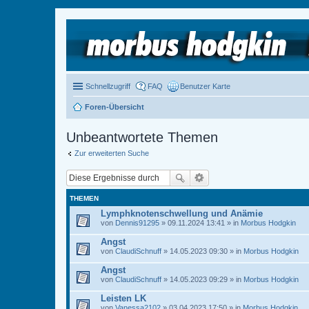
Schnellzugriff
FAQ
Benutzer Karte
Foren-Übersicht
Unbeantwortete Themen
Zur erweiterten Suche
THEMEN
Lymphknotenschwellung und Anämie
von
Dennis91295
» 09.11.2024 13:41 » in
Morbus Hodgkin
Angst
von
ClaudiSchnuff
» 14.05.2023 09:30 » in
Morbus Hodgkin
Angst
von
ClaudiSchnuff
» 14.05.2023 09:29 » in
Morbus Hodgkin
Leisten LK
von
Vanessa2102
» 03.04.2023 17:50 » in
Morbus Hodgkin