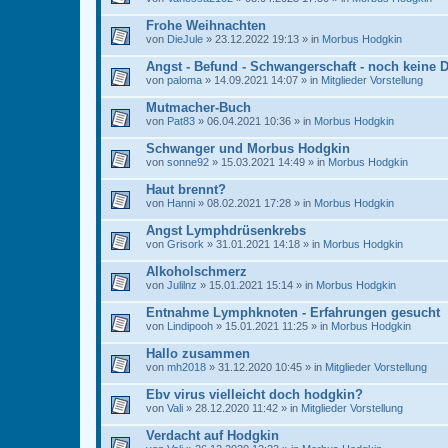
Frohe Weihnachten
von
DieJule
» 23.12.2022 19:13 » in
Morbus Hodgkin
Angst - Befund - Schwangerschaft - noch keine 
von
paloma
» 14.09.2021 14:07 » in
Mitglieder Vorstellung
Mutmacher-Buch
von
Pat83
» 06.04.2021 10:36 » in
Morbus Hodgkin
Schwanger und Morbus Hodgkin
von
sonne92
» 15.03.2021 14:49 » in
Morbus Hodgkin
Haut brennt?
von
Hanni
» 08.02.2021 17:28 » in
Morbus Hodgkin
Angst Lymphdrüsenkrebs
von
Grisork
» 31.01.2021 14:18 » in
Morbus Hodgkin
Alkoholschmerz
von
Julilnz
» 15.01.2021 15:14 » in
Morbus Hodgkin
Entnahme Lymphknoten - Erfahrungen gesucht
von
Lindipooh
» 15.01.2021 11:25 » in
Morbus Hodgkin
Hallo zusammen
von
mh2018
» 31.12.2020 10:45 » in
Mitglieder Vorstellung
Ebv virus vielleicht doch hodgkin?
von
Vali
» 28.12.2020 11:42 » in
Mitglieder Vorstellung
Verdacht auf Hodgkin