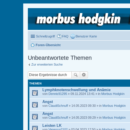
Schnellzugriff
FAQ
Benutzer Karte
Foren-Übersicht
Unbeantwortete Themen
Zur erweiterten Suche
THEMEN
Lymphknotenschwellung und Anämie
von
Dennis91295
» 09.11.2024 13:41 » in
Morbus Hodgkin
Angst
von
ClaudiSchnuff
» 14.05.2023 09:30 » in
Morbus Hodgkin
Angst
von
ClaudiSchnuff
» 14.05.2023 09:29 » in
Morbus Hodgkin
Leisten LK
von
Vanessa2102
» 03.04.2023 17:50 » in
Morbus Hodgkin