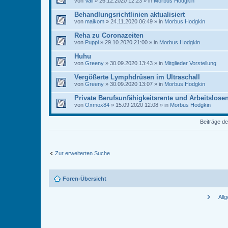
von
Vali
» 26.12.2020 12:23 » in
Morbus Hodgkin
Behandlungsrichtlinien aktualisiert
von
maikom
» 24.11.2020 06:49 » in
Morbus Hodgkin
Reha zu Coronazeiten
von
Puppi
» 29.10.2020 21:00 » in
Morbus Hodgkin
Huhu
von
Greeny
» 30.09.2020 13:43 » in
Mitglieder Vorstellung
Vergößerte Lymphdrüsen im Ultraschall
von
Greeny
» 30.09.2020 13:07 » in
Morbus Hodgkin
Private Berufsunfähigkeitsrente und Arbeitslose
von
Oxmox84
» 15.09.2020 12:08 » in
Morbus Hodgkin
Beiträge de
Zur erweiterten Suche
Foren-Übersicht
chevron_right
All