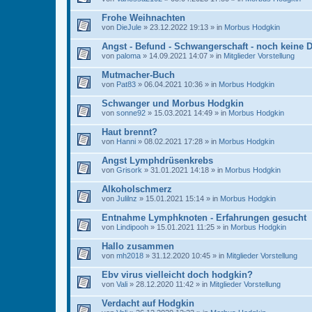
Frohe Weihnachten
von
DieJule
» 23.12.2022 19:13 » in
Morbus Hodgkin
Angst - Befund - Schwangerschaft - noch keine 
von
paloma
» 14.09.2021 14:07 » in
Mitglieder Vorstellung
Mutmacher-Buch
von
Pat83
» 06.04.2021 10:36 » in
Morbus Hodgkin
Schwanger und Morbus Hodgkin
von
sonne92
» 15.03.2021 14:49 » in
Morbus Hodgkin
Haut brennt?
von
Hanni
» 08.02.2021 17:28 » in
Morbus Hodgkin
Angst Lymphdrüsenkrebs
von
Grisork
» 31.01.2021 14:18 » in
Morbus Hodgkin
Alkoholschmerz
von
Julilnz
» 15.01.2021 15:14 » in
Morbus Hodgkin
Entnahme Lymphknoten - Erfahrungen gesucht
von
Lindipooh
» 15.01.2021 11:25 » in
Morbus Hodgkin
Hallo zusammen
von
mh2018
» 31.12.2020 10:45 » in
Mitglieder Vorstellung
Ebv virus vielleicht doch hodgkin?
von
Vali
» 28.12.2020 11:42 » in
Mitglieder Vorstellung
Verdacht auf Hodgkin