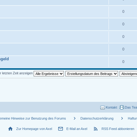
0
0
0
0
ngeld
0
r letzten Zeit anzeigen
Kontakt
Das Te
chevron_right
chevron_right
gemeine Hinweise zur Benutzung des Forums
Datenschutzerklärung
Haftu
home
mail_outline
rss_feed
Zur Homepage von Axel
E-Mail an Axel
RSS Feed abbonieren