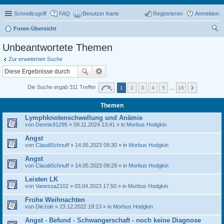
Schnellzugriff
FAQ
Benutzer Karte
Registrieren
Anmelden
Foren-Übersicht
uc
Unbeantwortete Themen
he
Zur erweiterten Suche
Die Suche ergab 311 Treffer
1
2
3
4
5
…
16
Themen
Lymphknotenschwellung und Anämie
von
Dennis91295
» 09.11.2024 13:41 » in
Morbus Hodgkin
Angst
von
ClaudiSchnuff
» 14.05.2023 09:30 » in
Morbus Hodgkin
Angst
von
ClaudiSchnuff
» 14.05.2023 09:29 » in
Morbus Hodgkin
Leisten LK
von
Vanessa2102
» 03.04.2023 17:50 » in
Morbus Hodgkin
Frohe Weihnachten
von
DieJule
» 23.12.2022 19:13 » in
Morbus Hodgkin
Angst - Befund - Schwangerschaft - noch keine Diagnose