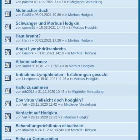
von
paloma
» 14.09.2021 14:07 » in
Mitglieder Vorstellung
Mutmacher-Buch
von
Pat83
» 06.04.2021 10:36 » in
Morbus Hodgkin
Schwanger und Morbus Hodgkin
von
sonne92
» 15.03.2021 14:49 » in
Morbus Hodgkin
Haut brennt?
von
Hanni
» 08.02.2021 17:28 » in
Morbus Hodgkin
Angst Lymphdrüsenkrebs
von
Grisork
» 31.01.2021 14:18 » in
Morbus Hodgkin
Alkoholschmerz
von
Julilnz
» 15.01.2021 15:14 » in
Morbus Hodgkin
Entnahme Lymphknoten - Erfahrungen gesucht
von
Lindipooh
» 15.01.2021 11:25 » in
Morbus Hodgkin
Hallo zusammen
von
mh2018
» 31.12.2020 10:45 » in
Mitglieder Vorstellung
Ebv virus vielleicht doch hodgkin?
von
Vali
» 28.12.2020 11:42 » in
Mitglieder Vorstellung
Verdacht auf Hodgkin
von
Vali
» 26.12.2020 12:23 » in
Morbus Hodgkin
Behandlungsrichtlinien aktualisiert
von
maikom
» 24.11.2020 06:49 » in
Morbus Hodgkin
Reha zu Coronazeiten