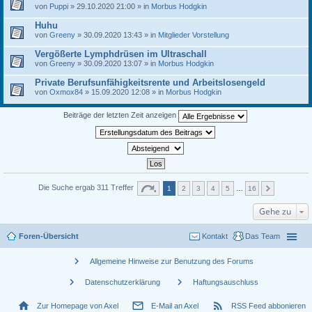
von
Puppi
» 29.10.2020 21:00 » in
Morbus Hodgkin
Huhu
von
Greeny
» 30.09.2020 13:43 » in
Mitglieder Vorstellung
Vergößerte Lymphdrüsen im Ultraschall
von
Greeny
» 30.09.2020 13:07 » in
Morbus Hodgkin
Private Berufsunfähigkeitsrente und Arbeitslosengeld
von
Oxmox84
» 15.09.2020 12:08 » in
Morbus Hodgkin
Beiträge der letzten Zeit anzeigen
Die Suche ergab 311 Treffer
1
2
3
4
5
…
16
Gehe zu
Foren-Übersicht
Kontakt
Das Team
chevron_right
Allgemeine Hinweise zur Benutzung des Forums
chevron_right
chevron_right
Datenschutzerklärung
Haftungsauschluss
home
mail_outline
rss_feed
Zur Homepage von Axel
E-Mail an Axel
RSS Feed abbonieren