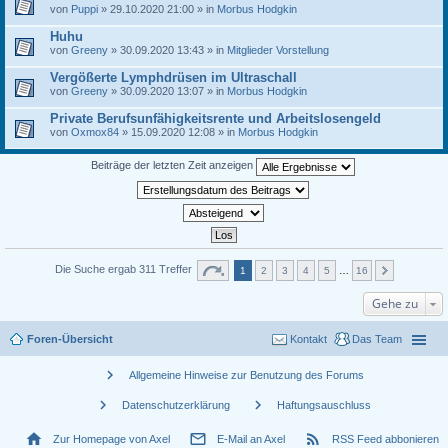
von
Puppi
» 29.10.2020 21:00 » in
Morbus Hodgkin
Huhu
von
Greeny
» 30.09.2020 13:43 » in
Mitglieder Vorstellung
Vergößerte Lymphdrüsen im Ultraschall
von
Greeny
» 30.09.2020 13:07 » in
Morbus Hodgkin
Private Berufsunfähigkeitsrente und Arbeitslosengeld
von
Oxmox84
» 15.09.2020 12:08 » in
Morbus Hodgkin
Beiträge der letzten Zeit anzeigen
Die Suche ergab 311 Treffer
1
2
3
4
5
…
16
Gehe zu
Foren-Übersicht
Kontakt
Das Team
chevron_right
Allgemeine Hinweise zur Benutzung des Forums
chevron_right
chevron_right
Datenschutzerklärung
Haftungsauschluss
home
mail_outline
rss_feed
Zur Homepage von Axel
E-Mail an Axel
RSS Feed abbonieren