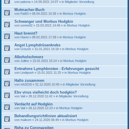
von
paloma
» 14.09.2021 14:07 » in
Mitglieder Vorstellung
Mutmacher-Buch
von
Pat83
» 06.04.2021 10:36 » in
Morbus Hodgkin
Schwanger und Morbus Hodgkin
von
sonne92
» 15.03.2021 14:49 » in
Morbus Hodgkin
Haut brennt?
von
Hanni
» 08.02.2021 17:28 » in
Morbus Hodgkin
Angst Lymphdrüsenkrebs
von
Grisork
» 31.01.2021 14:18 » in
Morbus Hodgkin
Alkoholschmerz
von
Julilnz
» 15.01.2021 15:14 » in
Morbus Hodgkin
Entnahme Lymphknoten - Erfahrungen gesucht
von
Lindipooh
» 15.01.2021 11:25 » in
Morbus Hodgkin
Hallo zusammen
von
mh2018
» 31.12.2020 10:45 » in
Mitglieder Vorstellung
Ebv virus vielleicht doch hodgkin?
von
Vali
» 28.12.2020 11:42 » in
Mitglieder Vorstellung
Verdacht auf Hodgkin
von
Vali
» 26.12.2020 12:23 » in
Morbus Hodgkin
Behandlungsrichtlinien aktualisiert
von
maikom
» 24.11.2020 06:49 » in
Morbus Hodgkin
Reha zu Coronazeiten