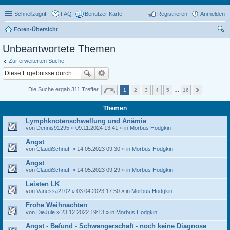
Schnellzugriff
FAQ
Benutzer Karte
Registrieren
Anmelden
Foren-Übersicht
uc
Unbeantwortete Themen
he
Zur erweiterten Suche
Die Suche ergab 311 Treffer
1
2
3
4
5
…
16
Themen
Lymphknotenschwellung und Anämie
von
Dennis91295
» 09.11.2024 13:41 » in
Morbus Hodgkin
Angst
von
ClaudiSchnuff
» 14.05.2023 09:30 » in
Morbus Hodgkin
Angst
von
ClaudiSchnuff
» 14.05.2023 09:29 » in
Morbus Hodgkin
Leisten LK
von
Vanessa2102
» 03.04.2023 17:50 » in
Morbus Hodgkin
Frohe Weihnachten
von
DieJule
» 23.12.2022 19:13 » in
Morbus Hodgkin
Angst - Befund - Schwangerschaft - noch keine Diagnose