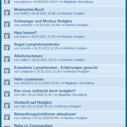
von
paloma
» 14.09.2021 14:07 » in
Mitglieder Vorstellung
Mutmacher-Buch
von
Pat83
» 06.04.2021 10:36 » in
Morbus Hodgkin
Schwanger und Morbus Hodgkin
von
sonne92
» 15.03.2021 14:49 » in
Morbus Hodgkin
Haut brennt?
von
Hanni
» 08.02.2021 17:28 » in
Morbus Hodgkin
Angst Lymphdrüsenkrebs
von
Grisork
» 31.01.2021 14:18 » in
Morbus Hodgkin
Alkoholschmerz
von
Julilnz
» 15.01.2021 15:14 » in
Morbus Hodgkin
Entnahme Lymphknoten - Erfahrungen gesucht
von
Lindipooh
» 15.01.2021 11:25 » in
Morbus Hodgkin
Hallo zusammen
von
mh2018
» 31.12.2020 10:45 » in
Mitglieder Vorstellung
Ebv virus vielleicht doch hodgkin?
von
Vali
» 28.12.2020 11:42 » in
Mitglieder Vorstellung
Verdacht auf Hodgkin
von
Vali
» 26.12.2020 12:23 » in
Morbus Hodgkin
Behandlungsrichtlinien aktualisiert
von
maikom
» 24.11.2020 06:49 » in
Morbus Hodgkin
Reha zu Coronazeiten