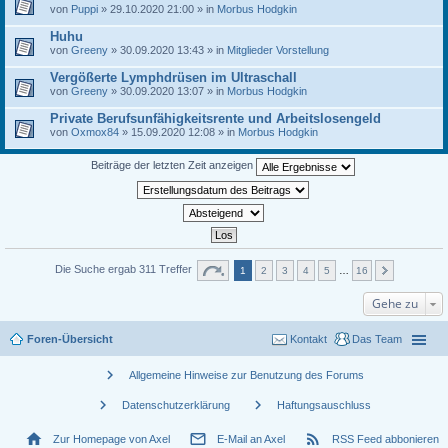
von
Puppi
» 29.10.2020 21:00 » in
Morbus Hodgkin
Huhu
von
Greeny
» 30.09.2020 13:43 » in
Mitglieder Vorstellung
Vergößerte Lymphdrüsen im Ultraschall
von
Greeny
» 30.09.2020 13:07 » in
Morbus Hodgkin
Private Berufsunfähigkeitsrente und Arbeitslosengeld
von
Oxmox84
» 15.09.2020 12:08 » in
Morbus Hodgkin
Beiträge der letzten Zeit anzeigen
Die Suche ergab 311 Treffer
1
2
3
4
5
…
16
Gehe zu
Foren-Übersicht
Kontakt
Das Team
chevron_right
Allgemeine Hinweise zur Benutzung des Forums
chevron_right
chevron_right
Datenschutzerklärung
Haftungsauschluss
home
mail_outline
rss_feed
Zur Homepage von Axel
E-Mail an Axel
RSS Feed abbonieren