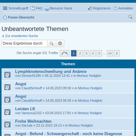
Schnellzugriff
FAQ
Benutzer Karte
Registrieren
Anmelden
Foren-Übersicht
uc
Unbeantwortete Themen
he
Zur erweiterten Suche
Die Suche ergab 311 Treffer
1
2
3
4
5
…
16
Themen
Lymphknotenschwellung und Anämie
von
Dennis91295
» 09.11.2024 13:41 » in
Morbus Hodgkin
Angst
von
ClaudiSchnuff
» 14.05.2023 09:30 » in
Morbus Hodgkin
Angst
von
ClaudiSchnuff
» 14.05.2023 09:29 » in
Morbus Hodgkin
Leisten LK
von
Vanessa2102
» 03.04.2023 17:50 » in
Morbus Hodgkin
Frohe Weihnachten
von
DieJule
» 23.12.2022 19:13 » in
Morbus Hodgkin
Angst - Befund - Schwangerschaft - noch keine Diagnose