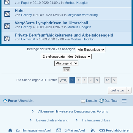
von
Puppi
» 29.10.2020 21:00 » in
Morbus Hodgkin
Huhu
von
Greeny
» 30.09.2020 13:43 » in
Mitglieder Vorstellung
Vergößerte Lymphdrüsen im Ultraschall
von
Greeny
» 30.09.2020 13:07 » in
Morbus Hodgkin
Private Berufsunfähigkeitsrente und Arbeitslosengeld
von
Oxmox84
» 15.09.2020 12:08 » in
Morbus Hodgkin
Beiträge der letzten Zeit anzeigen
Die Suche ergab 311 Treffer
1
2
3
4
5
…
16
Gehe zu
Foren-Übersicht
Kontakt
Das Team
chevron_right
Allgemeine Hinweise zur Benutzung des Forums
chevron_right
chevron_right
Datenschutzerklärung
Haftungsauschluss
home
mail_outline
rss_feed
Zur Homepage von Axel
E-Mail an Axel
RSS Feed abbonieren