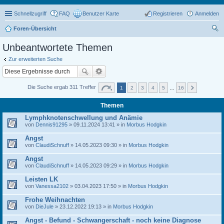
Schnellzugriff
FAQ
Benutzer Karte
Registrieren
Anmelden
Foren-Übersicht
uc
Unbeantwortete Themen
he
Zur erweiterten Suche
Die Suche ergab 311 Treffer
1
2
3
4
5
…
16
Themen
Lymphknotenschwellung und Anämie
von
Dennis91295
» 09.11.2024 13:41 » in
Morbus Hodgkin
Angst
von
ClaudiSchnuff
» 14.05.2023 09:30 » in
Morbus Hodgkin
Angst
von
ClaudiSchnuff
» 14.05.2023 09:29 » in
Morbus Hodgkin
Leisten LK
von
Vanessa2102
» 03.04.2023 17:50 » in
Morbus Hodgkin
Frohe Weihnachten
von
DieJule
» 23.12.2022 19:13 » in
Morbus Hodgkin
Angst - Befund - Schwangerschaft - noch keine Diagnose