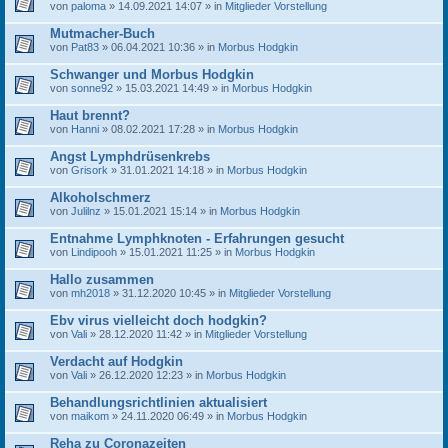
von
paloma
» 14.09.2021 14:07 » in
Mitglieder Vorstellung
Mutmacher-Buch
von
Pat83
» 06.04.2021 10:36 » in
Morbus Hodgkin
Schwanger und Morbus Hodgkin
von
sonne92
» 15.03.2021 14:49 » in
Morbus Hodgkin
Haut brennt?
von
Hanni
» 08.02.2021 17:28 » in
Morbus Hodgkin
Angst Lymphdrüsenkrebs
von
Grisork
» 31.01.2021 14:18 » in
Morbus Hodgkin
Alkoholschmerz
von
Julilnz
» 15.01.2021 15:14 » in
Morbus Hodgkin
Entnahme Lymphknoten - Erfahrungen gesucht
von
Lindipooh
» 15.01.2021 11:25 » in
Morbus Hodgkin
Hallo zusammen
von
mh2018
» 31.12.2020 10:45 » in
Mitglieder Vorstellung
Ebv virus vielleicht doch hodgkin?
von
Vali
» 28.12.2020 11:42 » in
Mitglieder Vorstellung
Verdacht auf Hodgkin
von
Vali
» 26.12.2020 12:23 » in
Morbus Hodgkin
Behandlungsrichtlinien aktualisiert
von
maikom
» 24.11.2020 06:49 » in
Morbus Hodgkin
Reha zu Coronazeiten