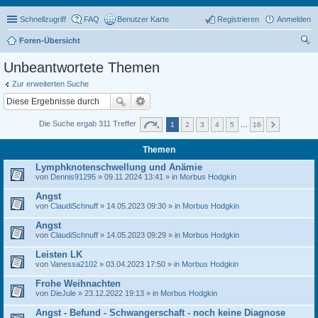
Schnellzugriff
FAQ
Benutzer Karte
Registrieren
Anmelden
Foren-Übersicht
uc
Unbeantwortete Themen
he
Zur erweiterten Suche
Die Suche ergab 311 Treffer
1
2
3
4
5
…
16
Themen
Lymphknotenschwellung und Anämie
von
Dennis91295
» 09.11.2024 13:41 » in
Morbus Hodgkin
Angst
von
ClaudiSchnuff
» 14.05.2023 09:30 » in
Morbus Hodgkin
Angst
von
ClaudiSchnuff
» 14.05.2023 09:29 » in
Morbus Hodgkin
Leisten LK
von
Vanessa2102
» 03.04.2023 17:50 » in
Morbus Hodgkin
Frohe Weihnachten
von
DieJule
» 23.12.2022 19:13 » in
Morbus Hodgkin
Angst - Befund - Schwangerschaft - noch keine Diagnose