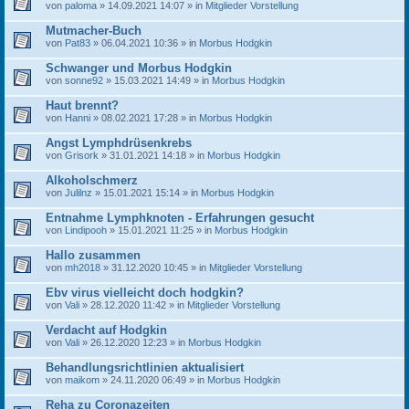
von
paloma
» 14.09.2021 14:07 » in
Mitglieder Vorstellung
Mutmacher-Buch
von
Pat83
» 06.04.2021 10:36 » in
Morbus Hodgkin
Schwanger und Morbus Hodgkin
von
sonne92
» 15.03.2021 14:49 » in
Morbus Hodgkin
Haut brennt?
von
Hanni
» 08.02.2021 17:28 » in
Morbus Hodgkin
Angst Lymphdrüsenkrebs
von
Grisork
» 31.01.2021 14:18 » in
Morbus Hodgkin
Alkoholschmerz
von
Julilnz
» 15.01.2021 15:14 » in
Morbus Hodgkin
Entnahme Lymphknoten - Erfahrungen gesucht
von
Lindipooh
» 15.01.2021 11:25 » in
Morbus Hodgkin
Hallo zusammen
von
mh2018
» 31.12.2020 10:45 » in
Mitglieder Vorstellung
Ebv virus vielleicht doch hodgkin?
von
Vali
» 28.12.2020 11:42 » in
Mitglieder Vorstellung
Verdacht auf Hodgkin
von
Vali
» 26.12.2020 12:23 » in
Morbus Hodgkin
Behandlungsrichtlinien aktualisiert
von
maikom
» 24.11.2020 06:49 » in
Morbus Hodgkin
Reha zu Coronazeiten