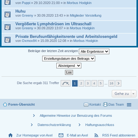
von
Puppi
» 29.10.2020 21:00 » in
Morbus Hodgkin
Huhu
von
Greeny
» 30.09.2020 13:43 » in
Mitglieder Vorstellung
Vergößerte Lymphdrüsen im Ultraschall
von
Greeny
» 30.09.2020 13:07 » in
Morbus Hodgkin
Private Berufsunfähigkeitsrente und Arbeitslosengeld
von
Oxmox84
» 15.09.2020 12:08 » in
Morbus Hodgkin
Beiträge der letzten Zeit anzeigen
Die Suche ergab 311 Treffer
1
2
3
4
5
…
16
Gehe zu
Foren-Übersicht
Kontakt
Das Team
chevron_right
Allgemeine Hinweise zur Benutzung des Forums
chevron_right
chevron_right
Datenschutzerklärung
Haftungsauschluss
home
mail_outline
rss_feed
Zur Homepage von Axel
E-Mail an Axel
RSS Feed abbonieren