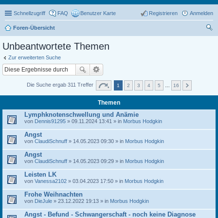
Schnellzugriff
FAQ
Benutzer Karte
Registrieren
Anmelden
Foren-Übersicht
uc
Unbeantwortete Themen
he
Zur erweiterten Suche
Die Suche ergab 311 Treffer
1
2
3
4
5
…
16
Themen
Lymphknotenschwellung und Anämie
von
Dennis91295
» 09.11.2024 13:41 » in
Morbus Hodgkin
Angst
von
ClaudiSchnuff
» 14.05.2023 09:30 » in
Morbus Hodgkin
Angst
von
ClaudiSchnuff
» 14.05.2023 09:29 » in
Morbus Hodgkin
Leisten LK
von
Vanessa2102
» 03.04.2023 17:50 » in
Morbus Hodgkin
Frohe Weihnachten
von
DieJule
» 23.12.2022 19:13 » in
Morbus Hodgkin
Angst - Befund - Schwangerschaft - noch keine Diagnose