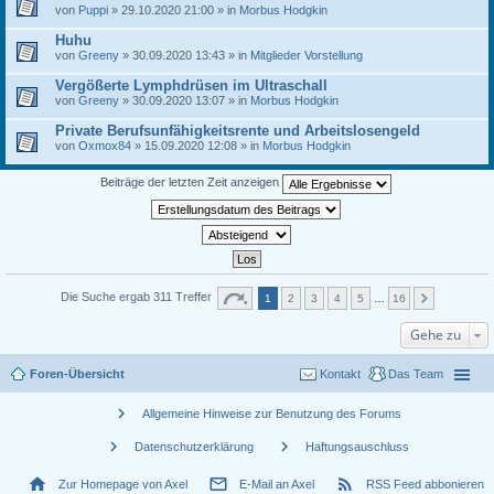
von
Puppi
» 29.10.2020 21:00 » in
Morbus Hodgkin
Huhu
von
Greeny
» 30.09.2020 13:43 » in
Mitglieder Vorstellung
Vergößerte Lymphdrüsen im Ultraschall
von
Greeny
» 30.09.2020 13:07 » in
Morbus Hodgkin
Private Berufsunfähigkeitsrente und Arbeitslosengeld
von
Oxmox84
» 15.09.2020 12:08 » in
Morbus Hodgkin
Beiträge der letzten Zeit anzeigen
Die Suche ergab 311 Treffer
1
2
3
4
5
…
16
Gehe zu
Foren-Übersicht
Kontakt
Das Team
chevron_right
Allgemeine Hinweise zur Benutzung des Forums
chevron_right
chevron_right
Datenschutzerklärung
Haftungsauschluss
home
mail_outline
rss_feed
Zur Homepage von Axel
E-Mail an Axel
RSS Feed abbonieren