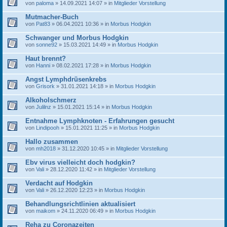
von
paloma
» 14.09.2021 14:07 » in
Mitglieder Vorstellung
Mutmacher-Buch
von
Pat83
» 06.04.2021 10:36 » in
Morbus Hodgkin
Schwanger und Morbus Hodgkin
von
sonne92
» 15.03.2021 14:49 » in
Morbus Hodgkin
Haut brennt?
von
Hanni
» 08.02.2021 17:28 » in
Morbus Hodgkin
Angst Lymphdrüsenkrebs
von
Grisork
» 31.01.2021 14:18 » in
Morbus Hodgkin
Alkoholschmerz
von
Julilnz
» 15.01.2021 15:14 » in
Morbus Hodgkin
Entnahme Lymphknoten - Erfahrungen gesucht
von
Lindipooh
» 15.01.2021 11:25 » in
Morbus Hodgkin
Hallo zusammen
von
mh2018
» 31.12.2020 10:45 » in
Mitglieder Vorstellung
Ebv virus vielleicht doch hodgkin?
von
Vali
» 28.12.2020 11:42 » in
Mitglieder Vorstellung
Verdacht auf Hodgkin
von
Vali
» 26.12.2020 12:23 » in
Morbus Hodgkin
Behandlungsrichtlinien aktualisiert
von
maikom
» 24.11.2020 06:49 » in
Morbus Hodgkin
Reha zu Coronazeiten