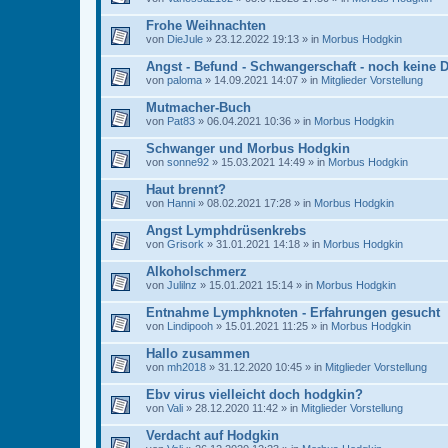
Frohe Weihnachten
von
DieJule
» 23.12.2022 19:13 » in
Morbus Hodgkin
Angst - Befund - Schwangerschaft - noch keine 
von
paloma
» 14.09.2021 14:07 » in
Mitglieder Vorstellung
Mutmacher-Buch
von
Pat83
» 06.04.2021 10:36 » in
Morbus Hodgkin
Schwanger und Morbus Hodgkin
von
sonne92
» 15.03.2021 14:49 » in
Morbus Hodgkin
Haut brennt?
von
Hanni
» 08.02.2021 17:28 » in
Morbus Hodgkin
Angst Lymphdrüsenkrebs
von
Grisork
» 31.01.2021 14:18 » in
Morbus Hodgkin
Alkoholschmerz
von
Julilnz
» 15.01.2021 15:14 » in
Morbus Hodgkin
Entnahme Lymphknoten - Erfahrungen gesucht
von
Lindipooh
» 15.01.2021 11:25 » in
Morbus Hodgkin
Hallo zusammen
von
mh2018
» 31.12.2020 10:45 » in
Mitglieder Vorstellung
Ebv virus vielleicht doch hodgkin?
von
Vali
» 28.12.2020 11:42 » in
Mitglieder Vorstellung
Verdacht auf Hodgkin