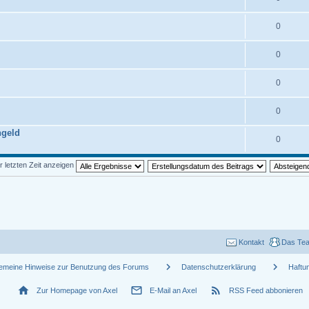
0
0
0
0
ngeld
0
r letzten Zeit anzeigen
Kontakt
Das Te
chevron_right
chevron_right
gemeine Hinweise zur Benutzung des Forums
Datenschutzerklärung
Haftu
home
mail_outline
rss_feed
Zur Homepage von Axel
E-Mail an Axel
RSS Feed abbonieren