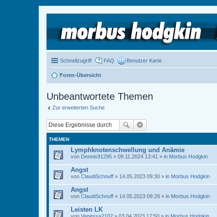
Schnellzugriff
FAQ
Benutzer Karte
Foren-Übersicht
Unbeantwortete Themen
Zur erweiterten Suche
THEMEN
Lymphknotenschwellung und Anämie
von
Dennis91295
» 09.11.2024 13:41 » in
Morbus Hodgkin
Angst
von
ClaudiSchnuff
» 14.05.2023 09:30 » in
Morbus Hodgkin
Angst
von
ClaudiSchnuff
» 14.05.2023 09:29 » in
Morbus Hodgkin
Leisten LK
von
Vanessa2102
» 03.04.2023 17:50 » in
Morbus Hodgkin