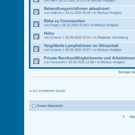
von
Vali
» 26.12.2020 12:23 » in
Morbus Hodgkin
Behandlungsrichtlinien aktualisiert
von
maikom
» 24.11.2020 06:49 » in
Morbus Hodgkin
Reha zu Coronazeiten
von
Puppi
» 29.10.2020 21:00 » in
Morbus Hodgkin
Huhu
von
Greeny
» 30.09.2020 13:43 » in
Mitglieder Vorstellung
Vergößerte Lymphdrüsen im Ultraschall
von
Greeny
» 30.09.2020 13:07 » in
Morbus Hodgkin
Private Berufsunfähigkeitsrente und Arbeitslose
von
Oxmox84
» 15.09.2020 12:08 » in
Morbus Hodgkin
Beiträge de
Zur erweiterten Suche
Foren-Übersicht
chevron_right
All