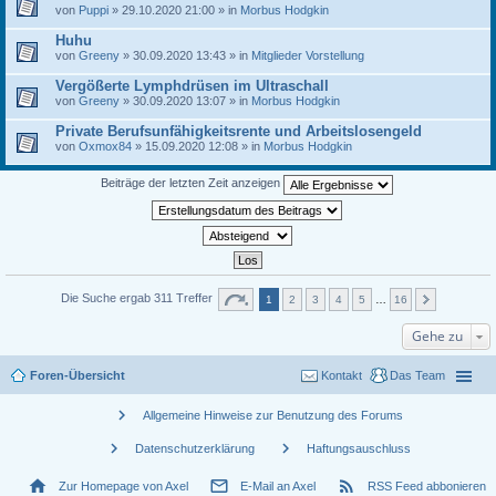
von
Puppi
» 29.10.2020 21:00 » in
Morbus Hodgkin
Huhu
von
Greeny
» 30.09.2020 13:43 » in
Mitglieder Vorstellung
Vergößerte Lymphdrüsen im Ultraschall
von
Greeny
» 30.09.2020 13:07 » in
Morbus Hodgkin
Private Berufsunfähigkeitsrente und Arbeitslosengeld
von
Oxmox84
» 15.09.2020 12:08 » in
Morbus Hodgkin
Beiträge der letzten Zeit anzeigen
Die Suche ergab 311 Treffer
1
2
3
4
5
…
16
Gehe zu
Foren-Übersicht
Kontakt
Das Team
chevron_right
Allgemeine Hinweise zur Benutzung des Forums
chevron_right
chevron_right
Datenschutzerklärung
Haftungsauschluss
home
mail_outline
rss_feed
Zur Homepage von Axel
E-Mail an Axel
RSS Feed abbonieren