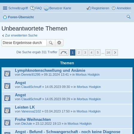
Schnellzugriff
FAQ
Benutzer Karte
Registrieren
Anmelden
Foren-Übersicht
uc
Unbeantwortete Themen
he
Zur erweiterten Suche
Die Suche ergab 311 Treffer
1
2
3
4
5
…
16
Themen
Lymphknotenschwellung und Anämie
von
Dennis91295
» 09.11.2024 13:41 » in
Morbus Hodgkin
Angst
von
ClaudiSchnuff
» 14.05.2023 09:30 » in
Morbus Hodgkin
Angst
von
ClaudiSchnuff
» 14.05.2023 09:29 » in
Morbus Hodgkin
Leisten LK
von
Vanessa2102
» 03.04.2023 17:50 » in
Morbus Hodgkin
Frohe Weihnachten
von
DieJule
» 23.12.2022 19:13 » in
Morbus Hodgkin
Angst - Befund - Schwangerschaft - noch keine Diagnose