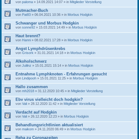
von
paloma
» 14.09.2021 14:07 » in
Mitglieder Vorstellung
Mutmacher-Buch
von
Pat83
» 06.04.2021 10:36 » in
Morbus Hodgkin
Schwanger und Morbus Hodgkin
von
sonne92
» 15.03.2021 14:49 » in
Morbus Hodgkin
Haut brennt?
von
Hanni
» 08.02.2021 17:28 » in
Morbus Hodgkin
Angst Lymphdrüsenkrebs
von
Grisork
» 31.01.2021 14:18 » in
Morbus Hodgkin
Alkoholschmerz
von
Julilnz
» 15.01.2021 15:14 » in
Morbus Hodgkin
Entnahme Lymphknoten - Erfahrungen gesucht
von
Lindipooh
» 15.01.2021 11:25 » in
Morbus Hodgkin
Hallo zusammen
von
mh2018
» 31.12.2020 10:45 » in
Mitglieder Vorstellung
Ebv virus vielleicht doch hodgkin?
von
Vali
» 28.12.2020 11:42 » in
Mitglieder Vorstellung
Verdacht auf Hodgkin
von
Vali
» 26.12.2020 12:23 » in
Morbus Hodgkin
Behandlungsrichtlinien aktualisiert
von
maikom
» 24.11.2020 06:49 » in
Morbus Hodgkin
Reha zu Coronazeiten