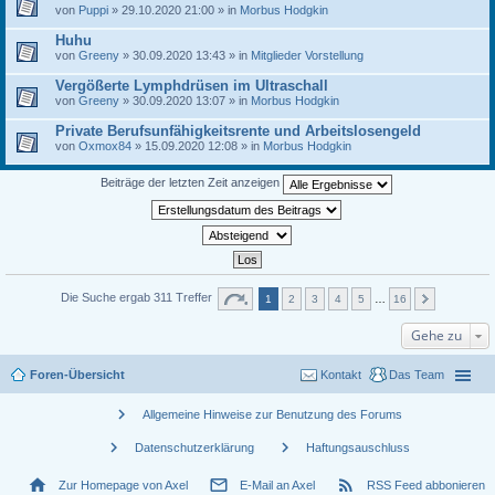
von
Puppi
» 29.10.2020 21:00 » in
Morbus Hodgkin
Huhu
von
Greeny
» 30.09.2020 13:43 » in
Mitglieder Vorstellung
Vergößerte Lymphdrüsen im Ultraschall
von
Greeny
» 30.09.2020 13:07 » in
Morbus Hodgkin
Private Berufsunfähigkeitsrente und Arbeitslosengeld
von
Oxmox84
» 15.09.2020 12:08 » in
Morbus Hodgkin
Beiträge der letzten Zeit anzeigen
Die Suche ergab 311 Treffer
1
2
3
4
5
…
16
Gehe zu
Foren-Übersicht
Kontakt
Das Team
chevron_right
Allgemeine Hinweise zur Benutzung des Forums
chevron_right
chevron_right
Datenschutzerklärung
Haftungsauschluss
home
mail_outline
rss_feed
Zur Homepage von Axel
E-Mail an Axel
RSS Feed abbonieren