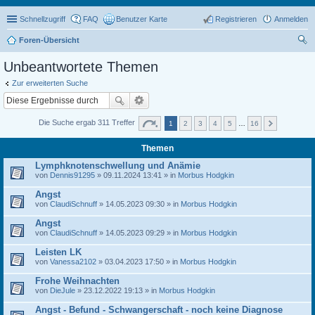
Schnellzugriff
FAQ
Benutzer Karte
Registrieren
Anmelden
Foren-Übersicht
uc
Unbeantwortete Themen
he
Zur erweiterten Suche
Die Suche ergab 311 Treffer
1
2
3
4
5
…
16
Themen
Lymphknotenschwellung und Anämie
von
Dennis91295
» 09.11.2024 13:41 » in
Morbus Hodgkin
Angst
von
ClaudiSchnuff
» 14.05.2023 09:30 » in
Morbus Hodgkin
Angst
von
ClaudiSchnuff
» 14.05.2023 09:29 » in
Morbus Hodgkin
Leisten LK
von
Vanessa2102
» 03.04.2023 17:50 » in
Morbus Hodgkin
Frohe Weihnachten
von
DieJule
» 23.12.2022 19:13 » in
Morbus Hodgkin
Angst - Befund - Schwangerschaft - noch keine Diagnose