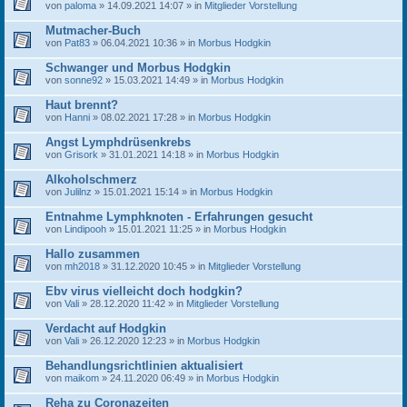
von
paloma
» 14.09.2021 14:07 » in
Mitglieder Vorstellung
Mutmacher-Buch
von
Pat83
» 06.04.2021 10:36 » in
Morbus Hodgkin
Schwanger und Morbus Hodgkin
von
sonne92
» 15.03.2021 14:49 » in
Morbus Hodgkin
Haut brennt?
von
Hanni
» 08.02.2021 17:28 » in
Morbus Hodgkin
Angst Lymphdrüsenkrebs
von
Grisork
» 31.01.2021 14:18 » in
Morbus Hodgkin
Alkoholschmerz
von
Julilnz
» 15.01.2021 15:14 » in
Morbus Hodgkin
Entnahme Lymphknoten - Erfahrungen gesucht
von
Lindipooh
» 15.01.2021 11:25 » in
Morbus Hodgkin
Hallo zusammen
von
mh2018
» 31.12.2020 10:45 » in
Mitglieder Vorstellung
Ebv virus vielleicht doch hodgkin?
von
Vali
» 28.12.2020 11:42 » in
Mitglieder Vorstellung
Verdacht auf Hodgkin
von
Vali
» 26.12.2020 12:23 » in
Morbus Hodgkin
Behandlungsrichtlinien aktualisiert
von
maikom
» 24.11.2020 06:49 » in
Morbus Hodgkin
Reha zu Coronazeiten