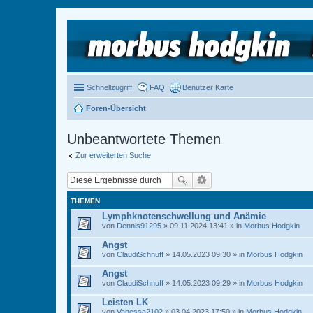
Schnellzugriff
FAQ
Benutzer Karte
Foren-Übersicht
Unbeantwortete Themen
Zur erweiterten Suche
THEMEN
Lymphknotenschwellung und Anämie
von
Dennis91295
» 09.11.2024 13:41 » in
Morbus Hodgkin
Angst
von
ClaudiSchnuff
» 14.05.2023 09:30 » in
Morbus Hodgkin
Angst
von
ClaudiSchnuff
» 14.05.2023 09:29 » in
Morbus Hodgkin
Leisten LK
von
Vanessa2102
» 03.04.2023 17:50 » in
Morbus Hodgkin