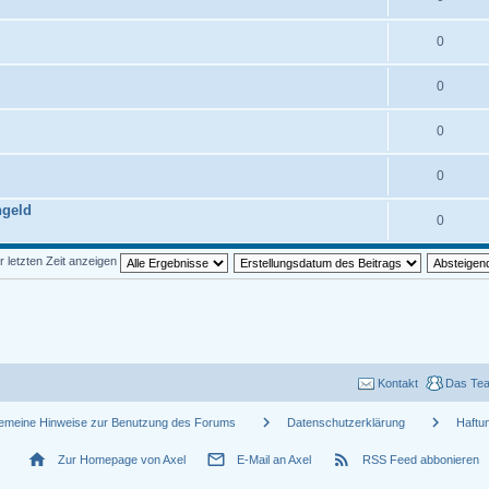
0
0
0
0
ngeld
0
r letzten Zeit anzeigen
Kontakt
Das Te
chevron_right
chevron_right
gemeine Hinweise zur Benutzung des Forums
Datenschutzerklärung
Haftu
home
mail_outline
rss_feed
Zur Homepage von Axel
E-Mail an Axel
RSS Feed abbonieren