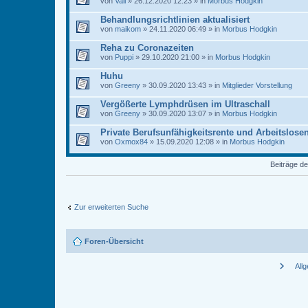
von
Vali
» 26.12.2020 12:23 » in
Morbus Hodgkin
Behandlungsrichtlinien aktualisiert
von
maikom
» 24.11.2020 06:49 » in
Morbus Hodgkin
Reha zu Coronazeiten
von
Puppi
» 29.10.2020 21:00 » in
Morbus Hodgkin
Huhu
von
Greeny
» 30.09.2020 13:43 » in
Mitglieder Vorstellung
Vergößerte Lymphdrüsen im Ultraschall
von
Greeny
» 30.09.2020 13:07 » in
Morbus Hodgkin
Private Berufsunfähigkeitsrente und Arbeitslose
von
Oxmox84
» 15.09.2020 12:08 » in
Morbus Hodgkin
Beiträge de
Zur erweiterten Suche
Foren-Übersicht
chevron_right
All