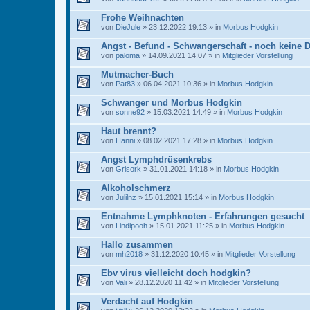
Frohe Weihnachten
von
DieJule
» 23.12.2022 19:13 » in
Morbus Hodgkin
Angst - Befund - Schwangerschaft - noch keine 
von
paloma
» 14.09.2021 14:07 » in
Mitglieder Vorstellung
Mutmacher-Buch
von
Pat83
» 06.04.2021 10:36 » in
Morbus Hodgkin
Schwanger und Morbus Hodgkin
von
sonne92
» 15.03.2021 14:49 » in
Morbus Hodgkin
Haut brennt?
von
Hanni
» 08.02.2021 17:28 » in
Morbus Hodgkin
Angst Lymphdrüsenkrebs
von
Grisork
» 31.01.2021 14:18 » in
Morbus Hodgkin
Alkoholschmerz
von
Julilnz
» 15.01.2021 15:14 » in
Morbus Hodgkin
Entnahme Lymphknoten - Erfahrungen gesucht
von
Lindipooh
» 15.01.2021 11:25 » in
Morbus Hodgkin
Hallo zusammen
von
mh2018
» 31.12.2020 10:45 » in
Mitglieder Vorstellung
Ebv virus vielleicht doch hodgkin?
von
Vali
» 28.12.2020 11:42 » in
Mitglieder Vorstellung
Verdacht auf Hodgkin