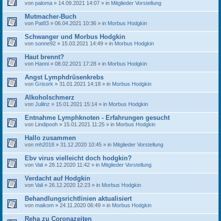
von
paloma
» 14.09.2021 14:07 » in
Mitglieder Vorstellung
Mutmacher-Buch
von
Pat83
» 06.04.2021 10:36 » in
Morbus Hodgkin
Schwanger und Morbus Hodgkin
von
sonne92
» 15.03.2021 14:49 » in
Morbus Hodgkin
Haut brennt?
von
Hanni
» 08.02.2021 17:28 » in
Morbus Hodgkin
Angst Lymphdrüsenkrebs
von
Grisork
» 31.01.2021 14:18 » in
Morbus Hodgkin
Alkoholschmerz
von
Julilnz
» 15.01.2021 15:14 » in
Morbus Hodgkin
Entnahme Lymphknoten - Erfahrungen gesucht
von
Lindipooh
» 15.01.2021 11:25 » in
Morbus Hodgkin
Hallo zusammen
von
mh2018
» 31.12.2020 10:45 » in
Mitglieder Vorstellung
Ebv virus vielleicht doch hodgkin?
von
Vali
» 28.12.2020 11:42 » in
Mitglieder Vorstellung
Verdacht auf Hodgkin
von
Vali
» 26.12.2020 12:23 » in
Morbus Hodgkin
Behandlungsrichtlinien aktualisiert
von
maikom
» 24.11.2020 06:49 » in
Morbus Hodgkin
Reha zu Coronazeiten