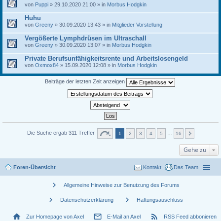
von
Puppi
» 29.10.2020 21:00 » in
Morbus Hodgkin
Huhu
von
Greeny
» 30.09.2020 13:43 » in
Mitglieder Vorstellung
Vergößerte Lymphdrüsen im Ultraschall
von
Greeny
» 30.09.2020 13:07 » in
Morbus Hodgkin
Private Berufsunfähigkeitsrente und Arbeitslosengeld
von
Oxmox84
» 15.09.2020 12:08 » in
Morbus Hodgkin
Beiträge der letzten Zeit anzeigen
Die Suche ergab 311 Treffer
1
2
3
4
5
…
16
Gehe zu
Foren-Übersicht
Kontakt
Das Team
chevron_right
Allgemeine Hinweise zur Benutzung des Forums
chevron_right
chevron_right
Datenschutzerklärung
Haftungsauschluss
home
mail_outline
rss_feed
Zur Homepage von Axel
E-Mail an Axel
RSS Feed abbonieren