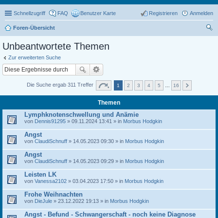
Schnellzugriff
FAQ
Benutzer Karte
Registrieren
Anmelden
Foren-Übersicht
uc
Unbeantwortete Themen
he
Zur erweiterten Suche
Die Suche ergab 311 Treffer
1
2
3
4
5
…
16
Themen
Lymphknotenschwellung und Anämie
von
Dennis91295
» 09.11.2024 13:41 » in
Morbus Hodgkin
Angst
von
ClaudiSchnuff
» 14.05.2023 09:30 » in
Morbus Hodgkin
Angst
von
ClaudiSchnuff
» 14.05.2023 09:29 » in
Morbus Hodgkin
Leisten LK
von
Vanessa2102
» 03.04.2023 17:50 » in
Morbus Hodgkin
Frohe Weihnachten
von
DieJule
» 23.12.2022 19:13 » in
Morbus Hodgkin
Angst - Befund - Schwangerschaft - noch keine Diagnose