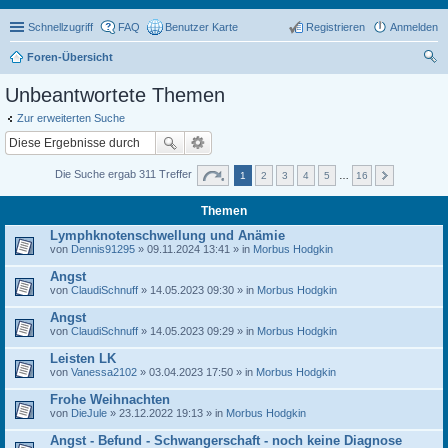
Schnellzugriff
FAQ
Benutzer Karte
Registrieren
Anmelden
Foren-Übersicht
uc
Unbeantwortete Themen
he
Zur erweiterten Suche
Die Suche ergab 311 Treffer
1
2
3
4
5
…
16
Themen
Lymphknotenschwellung und Anämie
von
Dennis91295
» 09.11.2024 13:41 » in
Morbus Hodgkin
Angst
von
ClaudiSchnuff
» 14.05.2023 09:30 » in
Morbus Hodgkin
Angst
von
ClaudiSchnuff
» 14.05.2023 09:29 » in
Morbus Hodgkin
Leisten LK
von
Vanessa2102
» 03.04.2023 17:50 » in
Morbus Hodgkin
Frohe Weihnachten
von
DieJule
» 23.12.2022 19:13 » in
Morbus Hodgkin
Angst - Befund - Schwangerschaft - noch keine Diagnose