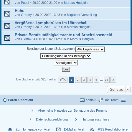
von
Puppi
» 29.10.2020 21:00 » in
Morbus Hodgkin
Huhu
von
Greeny
» 30.09.2020 13:43 » in
Mitglieder Vorstellung
Vergößerte Lymphdrüsen im Ultraschall
von
Greeny
» 30.09.2020 13:07 » in
Morbus Hodgkin
Private Berufsunfähigkeitsrente und Arbeitslosengeld
von
Oxmox84
» 15.09.2020 12:08 » in
Morbus Hodgkin
Beiträge der letzten Zeit anzeigen
Die Suche ergab 311 Treffer
1
2
3
4
5
…
16
Gehe zu
Foren-Übersicht
Kontakt
Das Team
chevron_right
Allgemeine Hinweise zur Benutzung des Forums
chevron_right
chevron_right
Datenschutzerklärung
Haftungsauschluss
home
mail_outline
rss_feed
Zur Homepage von Axel
E-Mail an Axel
RSS Feed abbonieren