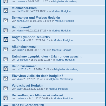
von
paloma
» 14.09.2021 14:07 » in
Mitglieder Vorstellung
Mutmacher-Buch
von
Pat83
» 06.04.2021 10:36 » in
Morbus Hodgkin
Schwanger und Morbus Hodgkin
von
sonne92
» 15.03.2021 14:49 » in
Morbus Hodgkin
Haut brennt?
von
Hanni
» 08.02.2021 17:28 » in
Morbus Hodgkin
Angst Lymphdrüsenkrebs
von
Grisork
» 31.01.2021 14:18 » in
Morbus Hodgkin
Alkoholschmerz
von
Julilnz
» 15.01.2021 15:14 » in
Morbus Hodgkin
Entnahme Lymphknoten - Erfahrungen gesucht
von
Lindipooh
» 15.01.2021 11:25 » in
Morbus Hodgkin
Hallo zusammen
von
mh2018
» 31.12.2020 10:45 » in
Mitglieder Vorstellung
Ebv virus vielleicht doch hodgkin?
von
Vali
» 28.12.2020 11:42 » in
Mitglieder Vorstellung
Verdacht auf Hodgkin
von
Vali
» 26.12.2020 12:23 » in
Morbus Hodgkin
Behandlungsrichtlinien aktualisiert
von
maikom
» 24.11.2020 06:49 » in
Morbus Hodgkin
Reha zu Coronazeiten