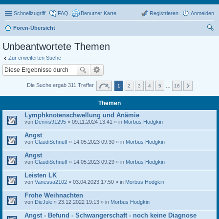
Schnellzugriff
FAQ
Benutzer Karte
Registrieren
Anmelden
Foren-Übersicht
uc
Unbeantwortete Themen
he
Zur erweiterten Suche
Die Suche ergab 311 Treffer
1
2
3
4
5
…
16
Themen
Lymphknotenschwellung und Anämie
von
Dennis91295
» 09.11.2024 13:41 » in
Morbus Hodgkin
Angst
von
ClaudiSchnuff
» 14.05.2023 09:30 » in
Morbus Hodgkin
Angst
von
ClaudiSchnuff
» 14.05.2023 09:29 » in
Morbus Hodgkin
Leisten LK
von
Vanessa2102
» 03.04.2023 17:50 » in
Morbus Hodgkin
Frohe Weihnachten
von
DieJule
» 23.12.2022 19:13 » in
Morbus Hodgkin
Angst - Befund - Schwangerschaft - noch keine Diagnose