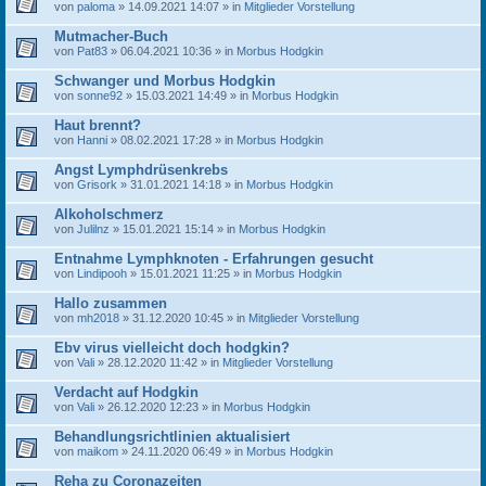
von
paloma
» 14.09.2021 14:07 » in
Mitglieder Vorstellung
Mutmacher-Buch
von
Pat83
» 06.04.2021 10:36 » in
Morbus Hodgkin
Schwanger und Morbus Hodgkin
von
sonne92
» 15.03.2021 14:49 » in
Morbus Hodgkin
Haut brennt?
von
Hanni
» 08.02.2021 17:28 » in
Morbus Hodgkin
Angst Lymphdrüsenkrebs
von
Grisork
» 31.01.2021 14:18 » in
Morbus Hodgkin
Alkoholschmerz
von
Julilnz
» 15.01.2021 15:14 » in
Morbus Hodgkin
Entnahme Lymphknoten - Erfahrungen gesucht
von
Lindipooh
» 15.01.2021 11:25 » in
Morbus Hodgkin
Hallo zusammen
von
mh2018
» 31.12.2020 10:45 » in
Mitglieder Vorstellung
Ebv virus vielleicht doch hodgkin?
von
Vali
» 28.12.2020 11:42 » in
Mitglieder Vorstellung
Verdacht auf Hodgkin
von
Vali
» 26.12.2020 12:23 » in
Morbus Hodgkin
Behandlungsrichtlinien aktualisiert
von
maikom
» 24.11.2020 06:49 » in
Morbus Hodgkin
Reha zu Coronazeiten