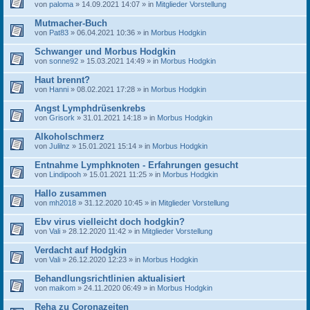
von
paloma
» 14.09.2021 14:07 » in
Mitglieder Vorstellung
Mutmacher-Buch
von
Pat83
» 06.04.2021 10:36 » in
Morbus Hodgkin
Schwanger und Morbus Hodgkin
von
sonne92
» 15.03.2021 14:49 » in
Morbus Hodgkin
Haut brennt?
von
Hanni
» 08.02.2021 17:28 » in
Morbus Hodgkin
Angst Lymphdrüsenkrebs
von
Grisork
» 31.01.2021 14:18 » in
Morbus Hodgkin
Alkoholschmerz
von
Julilnz
» 15.01.2021 15:14 » in
Morbus Hodgkin
Entnahme Lymphknoten - Erfahrungen gesucht
von
Lindipooh
» 15.01.2021 11:25 » in
Morbus Hodgkin
Hallo zusammen
von
mh2018
» 31.12.2020 10:45 » in
Mitglieder Vorstellung
Ebv virus vielleicht doch hodgkin?
von
Vali
» 28.12.2020 11:42 » in
Mitglieder Vorstellung
Verdacht auf Hodgkin
von
Vali
» 26.12.2020 12:23 » in
Morbus Hodgkin
Behandlungsrichtlinien aktualisiert
von
maikom
» 24.11.2020 06:49 » in
Morbus Hodgkin
Reha zu Coronazeiten