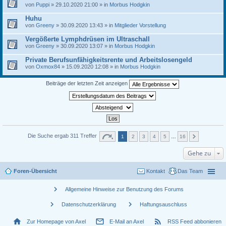
von
Puppi
» 29.10.2020 21:00 » in
Morbus Hodgkin
Huhu
von
Greeny
» 30.09.2020 13:43 » in
Mitglieder Vorstellung
Vergößerte Lymphdrüsen im Ultraschall
von
Greeny
» 30.09.2020 13:07 » in
Morbus Hodgkin
Private Berufsunfähigkeitsrente und Arbeitslosengeld
von
Oxmox84
» 15.09.2020 12:08 » in
Morbus Hodgkin
Beiträge der letzten Zeit anzeigen
Die Suche ergab 311 Treffer
1
2
3
4
5
…
16
Gehe zu
Foren-Übersicht
Kontakt
Das Team
chevron_right
Allgemeine Hinweise zur Benutzung des Forums
chevron_right
chevron_right
Datenschutzerklärung
Haftungsauschluss
home
mail_outline
rss_feed
Zur Homepage von Axel
E-Mail an Axel
RSS Feed abbonieren