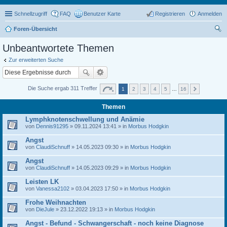
Schnellzugriff
FAQ
Benutzer Karte
Registrieren
Anmelden
Foren-Übersicht
uc
Unbeantwortete Themen
he
Zur erweiterten Suche
Die Suche ergab 311 Treffer
1
2
3
4
5
…
16
Themen
Lymphknotenschwellung und Anämie
von
Dennis91295
» 09.11.2024 13:41 » in
Morbus Hodgkin
Angst
von
ClaudiSchnuff
» 14.05.2023 09:30 » in
Morbus Hodgkin
Angst
von
ClaudiSchnuff
» 14.05.2023 09:29 » in
Morbus Hodgkin
Leisten LK
von
Vanessa2102
» 03.04.2023 17:50 » in
Morbus Hodgkin
Frohe Weihnachten
von
DieJule
» 23.12.2022 19:13 » in
Morbus Hodgkin
Angst - Befund - Schwangerschaft - noch keine Diagnose