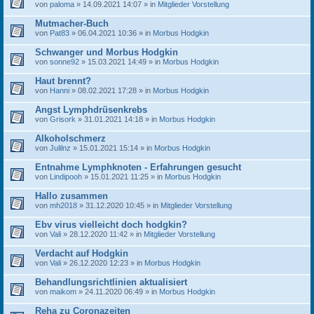
von
paloma
» 14.09.2021 14:07 » in
Mitglieder Vorstellung
Mutmacher-Buch
von
Pat83
» 06.04.2021 10:36 » in
Morbus Hodgkin
Schwanger und Morbus Hodgkin
von
sonne92
» 15.03.2021 14:49 » in
Morbus Hodgkin
Haut brennt?
von
Hanni
» 08.02.2021 17:28 » in
Morbus Hodgkin
Angst Lymphdrüsenkrebs
von
Grisork
» 31.01.2021 14:18 » in
Morbus Hodgkin
Alkoholschmerz
von
Julilnz
» 15.01.2021 15:14 » in
Morbus Hodgkin
Entnahme Lymphknoten - Erfahrungen gesucht
von
Lindipooh
» 15.01.2021 11:25 » in
Morbus Hodgkin
Hallo zusammen
von
mh2018
» 31.12.2020 10:45 » in
Mitglieder Vorstellung
Ebv virus vielleicht doch hodgkin?
von
Vali
» 28.12.2020 11:42 » in
Mitglieder Vorstellung
Verdacht auf Hodgkin
von
Vali
» 26.12.2020 12:23 » in
Morbus Hodgkin
Behandlungsrichtlinien aktualisiert
von
maikom
» 24.11.2020 06:49 » in
Morbus Hodgkin
Reha zu Coronazeiten