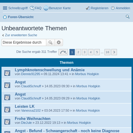
Schnellzugriff
FAQ
Benutzer Karte
Registrieren
Anmelden
Foren-Übersicht
uc
Unbeantwortete Themen
he
Zur erweiterten Suche
Die Suche ergab 311 Treffer
1
2
3
4
5
…
16
Themen
Lymphknotenschwellung und Anämie
von
Dennis91295
» 09.11.2024 13:41 » in
Morbus Hodgkin
Angst
von
ClaudiSchnuff
» 14.05.2023 09:30 » in
Morbus Hodgkin
Angst
von
ClaudiSchnuff
» 14.05.2023 09:29 » in
Morbus Hodgkin
Leisten LK
von
Vanessa2102
» 03.04.2023 17:50 » in
Morbus Hodgkin
Frohe Weihnachten
von
DieJule
» 23.12.2022 19:13 » in
Morbus Hodgkin
Angst - Befund - Schwangerschaft - noch keine Diagnose