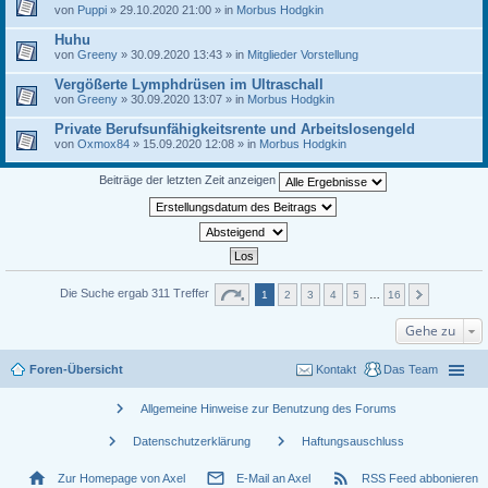
von
Puppi
» 29.10.2020 21:00 » in
Morbus Hodgkin
Huhu
von
Greeny
» 30.09.2020 13:43 » in
Mitglieder Vorstellung
Vergößerte Lymphdrüsen im Ultraschall
von
Greeny
» 30.09.2020 13:07 » in
Morbus Hodgkin
Private Berufsunfähigkeitsrente und Arbeitslosengeld
von
Oxmox84
» 15.09.2020 12:08 » in
Morbus Hodgkin
Beiträge der letzten Zeit anzeigen
Die Suche ergab 311 Treffer
1
2
3
4
5
…
16
Gehe zu
Foren-Übersicht
Kontakt
Das Team
chevron_right
Allgemeine Hinweise zur Benutzung des Forums
chevron_right
chevron_right
Datenschutzerklärung
Haftungsauschluss
home
mail_outline
rss_feed
Zur Homepage von Axel
E-Mail an Axel
RSS Feed abbonieren