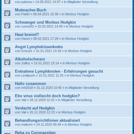
von
paloma
» 14.09.2021 14:07 » in
Mitglieder Vorstellung
Mutmacher-Buch
von
Pat83
» 06.04.2021 10:36 » in
Morbus Hodgkin
Schwanger und Morbus Hodgkin
von
sonne92
» 15.03.2021 14:49 » in
Morbus Hodgkin
Haut brennt?
von
Hanni
» 08.02.2021 17:28 » in
Morbus Hodgkin
Angst Lymphdrüsenkrebs
von
Grisork
» 31.01.2021 14:18 » in
Morbus Hodgkin
Alkoholschmerz
von
Julilnz
» 15.01.2021 15:14 » in
Morbus Hodgkin
Entnahme Lymphknoten - Erfahrungen gesucht
von
Lindipooh
» 15.01.2021 11:25 » in
Morbus Hodgkin
Hallo zusammen
von
mh2018
» 31.12.2020 10:45 » in
Mitglieder Vorstellung
Ebv virus vielleicht doch hodgkin?
von
Vali
» 28.12.2020 11:42 » in
Mitglieder Vorstellung
Verdacht auf Hodgkin
von
Vali
» 26.12.2020 12:23 » in
Morbus Hodgkin
Behandlungsrichtlinien aktualisiert
von
maikom
» 24.11.2020 06:49 » in
Morbus Hodgkin
Reha zu Coronazeiten