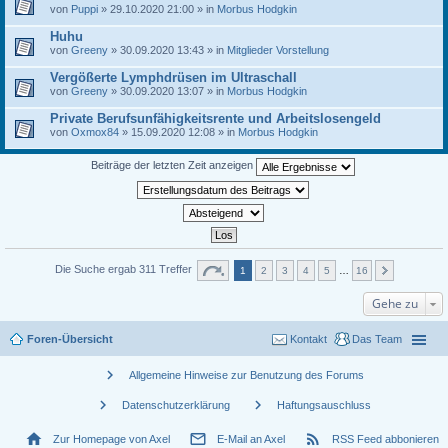
von
Puppi
» 29.10.2020 21:00 » in
Morbus Hodgkin
Huhu
von
Greeny
» 30.09.2020 13:43 » in
Mitglieder Vorstellung
Vergößerte Lymphdrüsen im Ultraschall
von
Greeny
» 30.09.2020 13:07 » in
Morbus Hodgkin
Private Berufsunfähigkeitsrente und Arbeitslosengeld
von
Oxmox84
» 15.09.2020 12:08 » in
Morbus Hodgkin
Beiträge der letzten Zeit anzeigen
Die Suche ergab 311 Treffer
1
2
3
4
5
…
16
Gehe zu
Foren-Übersicht
Kontakt
Das Team
chevron_right
Allgemeine Hinweise zur Benutzung des Forums
chevron_right
chevron_right
Datenschutzerklärung
Haftungsauschluss
home
mail_outline
rss_feed
Zur Homepage von Axel
E-Mail an Axel
RSS Feed abbonieren