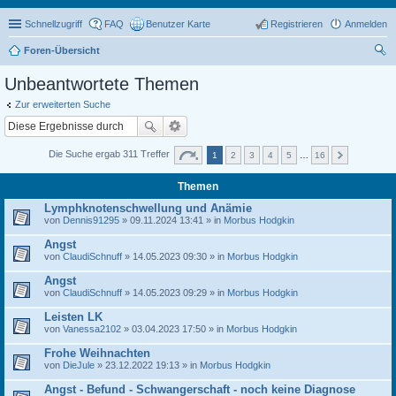
Schnellzugriff
FAQ
Benutzer Karte
Registrieren
Anmelden
Foren-Übersicht
uc
Unbeantwortete Themen
he
Zur erweiterten Suche
Die Suche ergab 311 Treffer
1
2
3
4
5
…
16
Themen
Lymphknotenschwellung und Anämie
von
Dennis91295
» 09.11.2024 13:41 » in
Morbus Hodgkin
Angst
von
ClaudiSchnuff
» 14.05.2023 09:30 » in
Morbus Hodgkin
Angst
von
ClaudiSchnuff
» 14.05.2023 09:29 » in
Morbus Hodgkin
Leisten LK
von
Vanessa2102
» 03.04.2023 17:50 » in
Morbus Hodgkin
Frohe Weihnachten
von
DieJule
» 23.12.2022 19:13 » in
Morbus Hodgkin
Angst - Befund - Schwangerschaft - noch keine Diagnose