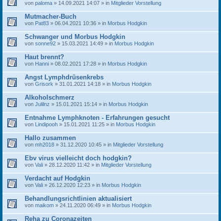
von
paloma
» 14.09.2021 14:07 » in
Mitglieder Vorstellung
Mutmacher-Buch
von
Pat83
» 06.04.2021 10:36 » in
Morbus Hodgkin
Schwanger und Morbus Hodgkin
von
sonne92
» 15.03.2021 14:49 » in
Morbus Hodgkin
Haut brennt?
von
Hanni
» 08.02.2021 17:28 » in
Morbus Hodgkin
Angst Lymphdrüsenkrebs
von
Grisork
» 31.01.2021 14:18 » in
Morbus Hodgkin
Alkoholschmerz
von
Julilnz
» 15.01.2021 15:14 » in
Morbus Hodgkin
Entnahme Lymphknoten - Erfahrungen gesucht
von
Lindipooh
» 15.01.2021 11:25 » in
Morbus Hodgkin
Hallo zusammen
von
mh2018
» 31.12.2020 10:45 » in
Mitglieder Vorstellung
Ebv virus vielleicht doch hodgkin?
von
Vali
» 28.12.2020 11:42 » in
Mitglieder Vorstellung
Verdacht auf Hodgkin
von
Vali
» 26.12.2020 12:23 » in
Morbus Hodgkin
Behandlungsrichtlinien aktualisiert
von
maikom
» 24.11.2020 06:49 » in
Morbus Hodgkin
Reha zu Coronazeiten