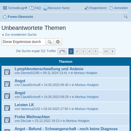
Schnellzugriff
FAQ
Benutzer Karte
Registrieren
Anmelden
Foren-Übersicht
uc
Unbeantwortete Themen
he
Zur erweiterten Suche
Die Suche ergab 311 Treffer
1
2
3
4
5
…
16
Themen
Lymphknotenschwellung und Anämie
von
Dennis91295
» 09.11.2024 13:41 » in
Morbus Hodgkin
Angst
von
ClaudiSchnuff
» 14.05.2023 09:30 » in
Morbus Hodgkin
Angst
von
ClaudiSchnuff
» 14.05.2023 09:29 » in
Morbus Hodgkin
Leisten LK
von
Vanessa2102
» 03.04.2023 17:50 » in
Morbus Hodgkin
Frohe Weihnachten
von
DieJule
» 23.12.2022 19:13 » in
Morbus Hodgkin
Angst - Befund - Schwangerschaft - noch keine Diagnose