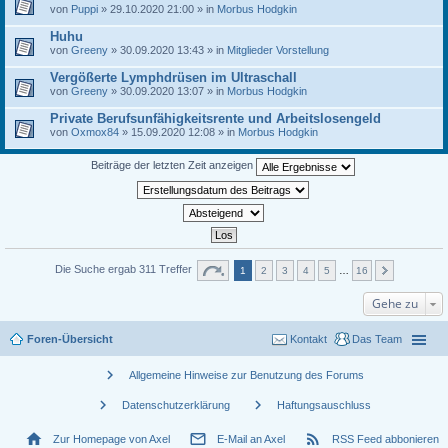
von
Puppi
» 29.10.2020 21:00 » in
Morbus Hodgkin
Huhu
von
Greeny
» 30.09.2020 13:43 » in
Mitglieder Vorstellung
Vergößerte Lymphdrüsen im Ultraschall
von
Greeny
» 30.09.2020 13:07 » in
Morbus Hodgkin
Private Berufsunfähigkeitsrente und Arbeitslosengeld
von
Oxmox84
» 15.09.2020 12:08 » in
Morbus Hodgkin
Beiträge der letzten Zeit anzeigen
Die Suche ergab 311 Treffer
1
2
3
4
5
…
16
Gehe zu
Foren-Übersicht
Kontakt
Das Team
chevron_right
Allgemeine Hinweise zur Benutzung des Forums
chevron_right
chevron_right
Datenschutzerklärung
Haftungsauschluss
home
mail_outline
rss_feed
Zur Homepage von Axel
E-Mail an Axel
RSS Feed abbonieren