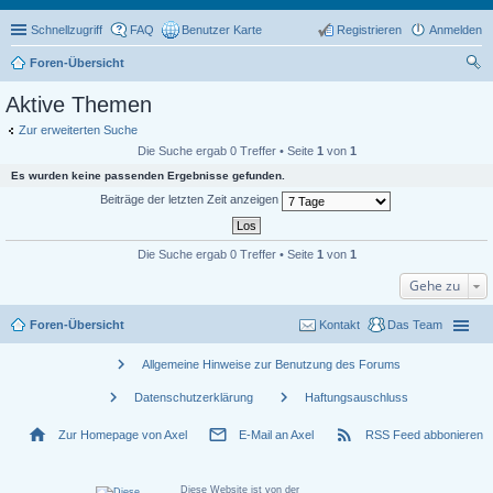
Schnellzugriff
FAQ
Benutzer Karte
Registrieren
Anmelden
Foren-Übersicht
uc
Aktive Themen
he
Zur erweiterten Suche
Die Suche ergab 0 Treffer • Seite
1
von
1
Es wurden keine passenden Ergebnisse gefunden.
Beiträge der letzten Zeit anzeigen
Die Suche ergab 0 Treffer • Seite
1
von
1
Gehe zu
Foren-Übersicht
Kontakt
Das Team
chevron_right
Allgemeine Hinweise zur Benutzung des Forums
chevron_right
chevron_right
Datenschutzerklärung
Haftungsauschluss
home
mail_outline
rss_feed
Zur Homepage von Axel
E-Mail an Axel
RSS Feed abbonieren
Diese Website ist von der