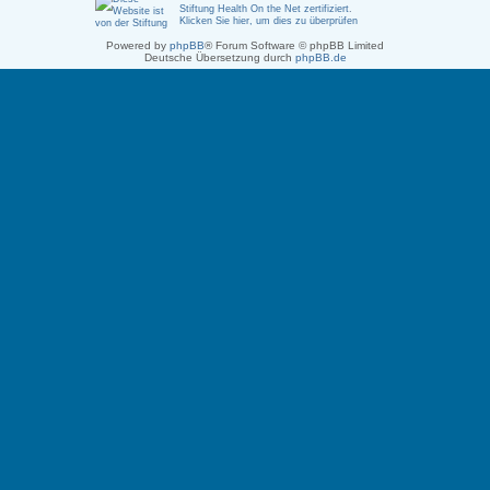
Stiftung Health On the Net zertifiziert
.
Klicken Sie hier, um dies zu überprüfen
Powered by
phpBB
® Forum Software © phpBB Limited
Deutsche Übersetzung durch
phpBB.de