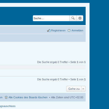
Registrieren
Anmelden
Die Suche ergab 0 Treffer • Seite
1
von
1
Die Suche ergab 0 Treffer • Seite
1
von
1
Gehe zu
am
Alle Cookies des Boards löschen
Alle Zeiten sind
UTC+02:00
ngsauschluss