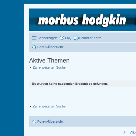
Schnellzugriff
FAQ
Benutzer Karte
Foren-Übersicht
Aktive Themen
Zur erweiterten Suche
Es wurden keine passenden Ergebnisse gefunden.
Zur erweiterten Suche
Foren-Übersicht
chevron_right
All