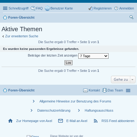
Schnellzugriff
FAQ
Benutzer Karte
Registrieren
Anmelden
Foren-Übersicht
uc
Aktive Themen
he
Zur erweiterten Suche
Die Suche ergab 0 Treffer • Seite
1
von
1
Es wurden keine passenden Ergebnisse gefunden.
Beiträge der letzten Zeit anzeigen
Die Suche ergab 0 Treffer • Seite
1
von
1
Gehe zu
Foren-Übersicht
Kontakt
Das Team
chevron_right
Allgemeine Hinweise zur Benutzung des Forums
chevron_right
chevron_right
Datenschutzerklärung
Haftungsauschluss
home
mail_outline
rss_feed
Zur Homepage von Axel
E-Mail an Axel
RSS Feed abbonieren
Diese Website ist von der