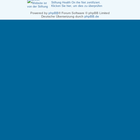
Stiftung Health On the Net zertifiziert
.
Klicken Sie hier, um dies zu überprüfen
Powered by
phpBB
® Forum Software © phpBB Limited
Deutsche Übersetzung durch
phpBB.de