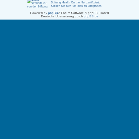
Stiftung Health On the Net zertifiziert
.
Klicken Sie hier, um dies zu überprüfen
Powered by
phpBB
® Forum Software © phpBB Limited
Deutsche Übersetzung durch
phpBB.de