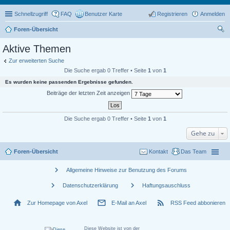
Schnellzugriff
FAQ
Benutzer Karte
Registrieren
Anmelden
Foren-Übersicht
uc
Aktive Themen
he
Zur erweiterten Suche
Die Suche ergab 0 Treffer • Seite
1
von
1
Es wurden keine passenden Ergebnisse gefunden.
Beiträge der letzten Zeit anzeigen
Die Suche ergab 0 Treffer • Seite
1
von
1
Gehe zu
Foren-Übersicht
Kontakt
Das Team
chevron_right
Allgemeine Hinweise zur Benutzung des Forums
chevron_right
chevron_right
Datenschutzerklärung
Haftungsauschluss
home
mail_outline
rss_feed
Zur Homepage von Axel
E-Mail an Axel
RSS Feed abbonieren
Diese Website ist von der