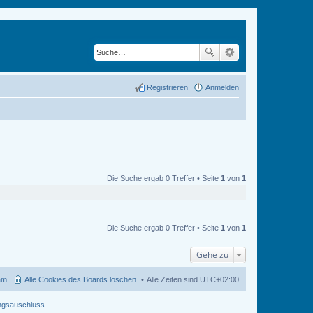
Registrieren
Anmelden
Die Suche ergab 0 Treffer • Seite
1
von
1
Die Suche ergab 0 Treffer • Seite
1
von
1
Gehe zu
am
Alle Cookies des Boards löschen
Alle Zeiten sind
UTC+02:00
ngsauschluss