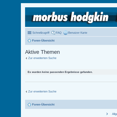
Schnellzugriff
FAQ
Benutzer Karte
Foren-Übersicht
Aktive Themen
Zur erweiterten Suche
Es wurden keine passenden Ergebnisse gefunden.
Zur erweiterten Suche
Foren-Übersicht
chevron_right
All