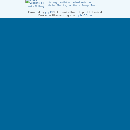
Stiftung Health On the Net zertifiziert
.
Klicken Sie hier, um dies zu überprüfen
Powered by
phpBB
® Forum Software © phpBB Limited
Deutsche Übersetzung durch
phpBB.de