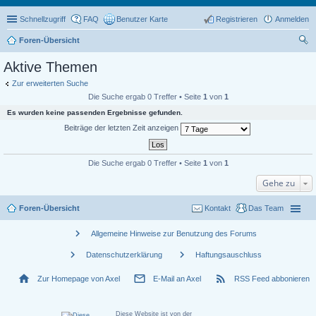
Schnellzugriff
FAQ
Benutzer Karte
Registrieren
Anmelden
Foren-Übersicht
uc
Aktive Themen
he
Zur erweiterten Suche
Die Suche ergab 0 Treffer • Seite
1
von
1
Es wurden keine passenden Ergebnisse gefunden.
Beiträge der letzten Zeit anzeigen
Die Suche ergab 0 Treffer • Seite
1
von
1
Gehe zu
Foren-Übersicht
Kontakt
Das Team
chevron_right
Allgemeine Hinweise zur Benutzung des Forums
chevron_right
chevron_right
Datenschutzerklärung
Haftungsauschluss
home
mail_outline
rss_feed
Zur Homepage von Axel
E-Mail an Axel
RSS Feed abbonieren
Diese Website ist von der