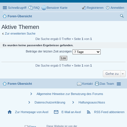
Schnellzugriff
FAQ
Benutzer Karte
Registrieren
Anmelden
Foren-Übersicht
uc
Aktive Themen
he
Zur erweiterten Suche
Die Suche ergab 0 Treffer • Seite
1
von
1
Es wurden keine passenden Ergebnisse gefunden.
Beiträge der letzten Zeit anzeigen
Die Suche ergab 0 Treffer • Seite
1
von
1
Gehe zu
Foren-Übersicht
Kontakt
Das Team
chevron_right
Allgemeine Hinweise zur Benutzung des Forums
chevron_right
chevron_right
Datenschutzerklärung
Haftungsauschluss
home
mail_outline
rss_feed
Zur Homepage von Axel
E-Mail an Axel
RSS Feed abbonieren
Diese Website ist von der