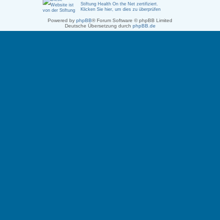
Stiftung Health On the Net zertifiziert
.
Klicken Sie hier, um dies zu überprüfen
Powered by
phpBB
® Forum Software © phpBB Limited
Deutsche Übersetzung durch
phpBB.de