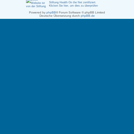
Stiftung Health On the Net zertifiziert
.
Klicken Sie hier, um dies zu überprüfen
Powered by
phpBB
® Forum Software © phpBB Limited
Deutsche Übersetzung durch
phpBB.de