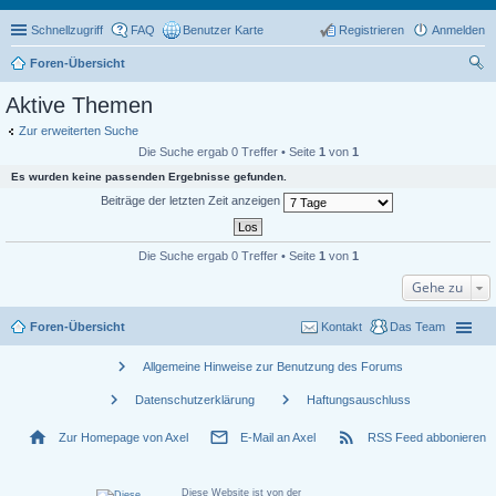
Schnellzugriff
FAQ
Benutzer Karte
Registrieren
Anmelden
Foren-Übersicht
uc
Aktive Themen
he
Zur erweiterten Suche
Die Suche ergab 0 Treffer • Seite
1
von
1
Es wurden keine passenden Ergebnisse gefunden.
Beiträge der letzten Zeit anzeigen
Die Suche ergab 0 Treffer • Seite
1
von
1
Gehe zu
Foren-Übersicht
Kontakt
Das Team
chevron_right
Allgemeine Hinweise zur Benutzung des Forums
chevron_right
chevron_right
Datenschutzerklärung
Haftungsauschluss
home
mail_outline
rss_feed
Zur Homepage von Axel
E-Mail an Axel
RSS Feed abbonieren
Diese Website ist von der