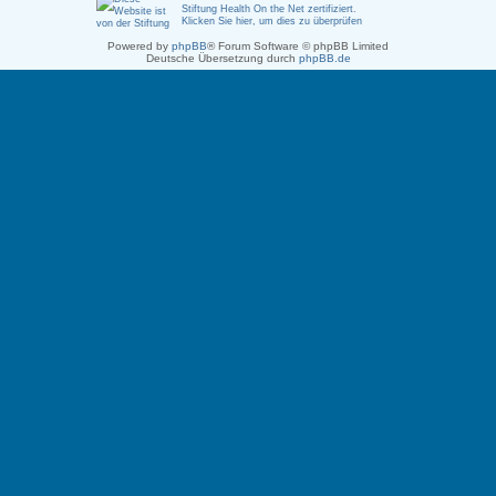
Stiftung Health On the Net zertifiziert
.
Klicken Sie hier, um dies zu überprüfen
Powered by
phpBB
® Forum Software © phpBB Limited
Deutsche Übersetzung durch
phpBB.de