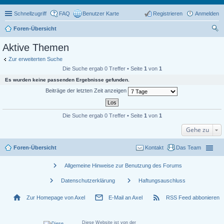
Schnellzugriff
FAQ
Benutzer Karte
Registrieren
Anmelden
Foren-Übersicht
uc
Aktive Themen
he
Zur erweiterten Suche
Die Suche ergab 0 Treffer • Seite
1
von
1
Es wurden keine passenden Ergebnisse gefunden.
Beiträge der letzten Zeit anzeigen
Die Suche ergab 0 Treffer • Seite
1
von
1
Gehe zu
Foren-Übersicht
Kontakt
Das Team
chevron_right
Allgemeine Hinweise zur Benutzung des Forums
chevron_right
chevron_right
Datenschutzerklärung
Haftungsauschluss
home
mail_outline
rss_feed
Zur Homepage von Axel
E-Mail an Axel
RSS Feed abbonieren
Diese Website ist von der