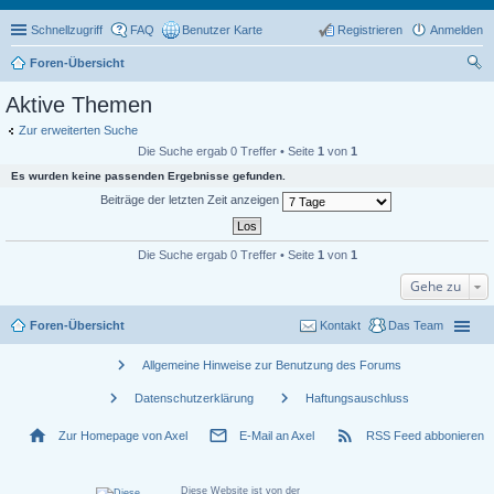
Schnellzugriff
FAQ
Benutzer Karte
Registrieren
Anmelden
Foren-Übersicht
uc
Aktive Themen
he
Zur erweiterten Suche
Die Suche ergab 0 Treffer • Seite
1
von
1
Es wurden keine passenden Ergebnisse gefunden.
Beiträge der letzten Zeit anzeigen
Die Suche ergab 0 Treffer • Seite
1
von
1
Gehe zu
Foren-Übersicht
Kontakt
Das Team
chevron_right
Allgemeine Hinweise zur Benutzung des Forums
chevron_right
chevron_right
Datenschutzerklärung
Haftungsauschluss
home
mail_outline
rss_feed
Zur Homepage von Axel
E-Mail an Axel
RSS Feed abbonieren
Diese Website ist von der