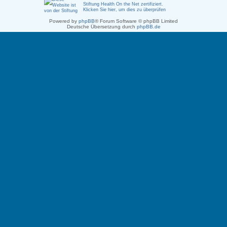
Stiftung Health On the Net zertifiziert
.
Klicken Sie hier, um dies zu überprüfen
Powered by
phpBB
® Forum Software © phpBB Limited
Deutsche Übersetzung durch
phpBB.de