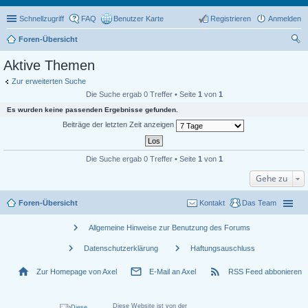
Schnellzugriff
FAQ
Benutzer Karte
Registrieren
Anmelden
Foren-Übersicht
uc
Aktive Themen
he
Zur erweiterten Suche
Die Suche ergab 0 Treffer • Seite
1
von
1
Es wurden keine passenden Ergebnisse gefunden.
Beiträge der letzten Zeit anzeigen
Die Suche ergab 0 Treffer • Seite
1
von
1
Gehe zu
Foren-Übersicht
Kontakt
Das Team
chevron_right
Allgemeine Hinweise zur Benutzung des Forums
chevron_right
chevron_right
Datenschutzerklärung
Haftungsauschluss
home
mail_outline
rss_feed
Zur Homepage von Axel
E-Mail an Axel
RSS Feed abbonieren
Diese Website ist von der