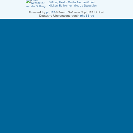
Stiftung Health On the Net zertifiziert
.
Klicken Sie hier, um dies zu überprüfen
Powered by
phpBB
® Forum Software © phpBB Limited
Deutsche Übersetzung durch
phpBB.de