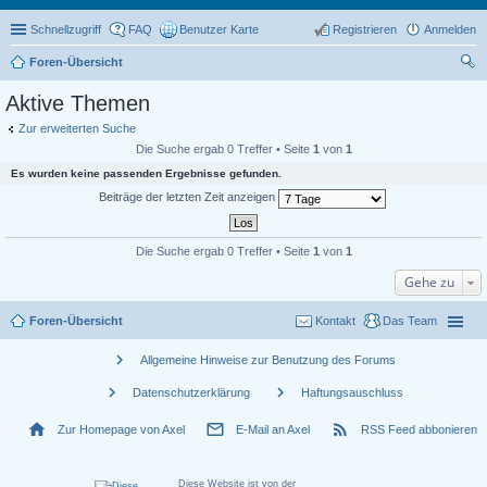
Schnellzugriff
FAQ
Benutzer Karte
Registrieren
Anmelden
Foren-Übersicht
uc
Aktive Themen
he
Zur erweiterten Suche
Die Suche ergab 0 Treffer • Seite
1
von
1
Es wurden keine passenden Ergebnisse gefunden.
Beiträge der letzten Zeit anzeigen
Die Suche ergab 0 Treffer • Seite
1
von
1
Gehe zu
Foren-Übersicht
Kontakt
Das Team
chevron_right
Allgemeine Hinweise zur Benutzung des Forums
chevron_right
chevron_right
Datenschutzerklärung
Haftungsauschluss
home
mail_outline
rss_feed
Zur Homepage von Axel
E-Mail an Axel
RSS Feed abbonieren
Diese Website ist von der