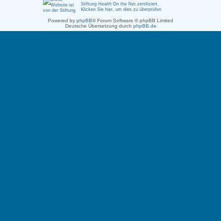
Stiftung Health On the Net zertifiziert
.
Klicken Sie hier, um dies zu überprüfen
Powered by
phpBB
® Forum Software © phpBB Limited
Deutsche Übersetzung durch
phpBB.de