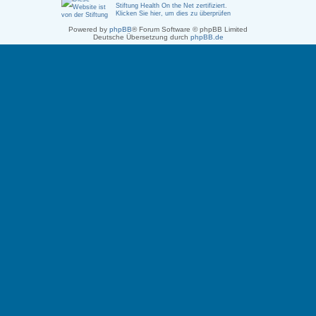
Stiftung Health On the Net zertifiziert
.
Klicken Sie hier, um dies zu überprüfen
Powered by
phpBB
® Forum Software © phpBB Limited
Deutsche Übersetzung durch
phpBB.de