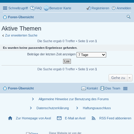
Schnellzugriff
FAQ
Benutzer Karte
Registrieren
Anmelden
Foren-Übersicht
uc
Aktive Themen
he
Zur erweiterten Suche
Die Suche ergab 0 Treffer • Seite
1
von
1
Es wurden keine passenden Ergebnisse gefunden.
Beiträge der letzten Zeit anzeigen
Die Suche ergab 0 Treffer • Seite
1
von
1
Gehe zu
Foren-Übersicht
Kontakt
Das Team
chevron_right
Allgemeine Hinweise zur Benutzung des Forums
chevron_right
chevron_right
Datenschutzerklärung
Haftungsauschluss
home
mail_outline
rss_feed
Zur Homepage von Axel
E-Mail an Axel
RSS Feed abbonieren
Diese Website ist von der