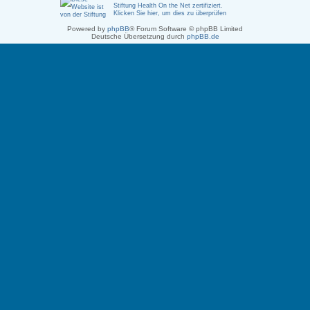
Stiftung Health On the Net zertifiziert
.
Klicken Sie hier, um dies zu überprüfen
Powered by
phpBB
® Forum Software © phpBB Limited
Deutsche Übersetzung durch
phpBB.de