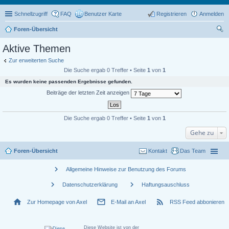
Schnellzugriff
FAQ
Benutzer Karte
Registrieren
Anmelden
Foren-Übersicht
uc
Aktive Themen
he
Zur erweiterten Suche
Die Suche ergab 0 Treffer • Seite
1
von
1
Es wurden keine passenden Ergebnisse gefunden.
Beiträge der letzten Zeit anzeigen
Die Suche ergab 0 Treffer • Seite
1
von
1
Gehe zu
Foren-Übersicht
Kontakt
Das Team
chevron_right
Allgemeine Hinweise zur Benutzung des Forums
chevron_right
chevron_right
Datenschutzerklärung
Haftungsauschluss
home
mail_outline
rss_feed
Zur Homepage von Axel
E-Mail an Axel
RSS Feed abbonieren
Diese Website ist von der